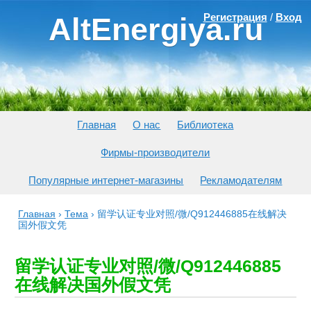
Регистрация
/
Вход
AltEnergiya.ru
Главная
О нас
Библиотека
Фирмы-производители
Популярные интернет-магазины
Рекламодателям
Главная
›
Тема
›
留学认证专业对照/微/Q912446885在线解决
国外假文凭
留学认证专业对照/微/Q912446885
在线解决国外假文凭