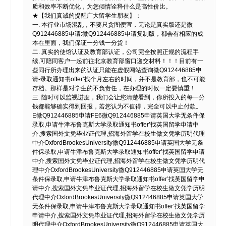
质和效率不断优化，为您倾情诠释什么是高性价比。
★【我们真诚的提醒广大留学生朋友】：
一. 本行业市场混乱，不要只贪图便宜，无论是真实版还是微
Q912446885申请:微Q912446885申请复制版，都会有相应的成
本在里面，我们保证一分钱一分货！
二. 真实的使馆认证及教育部认证，公司完全按照正规的流程手
续,可陪同客户一起前往北京教育部窗口递交材料！！！目前有一
些同行所办理出来的认证只能在虚假网站查询微Q912446885申
请-录取通知书offer’找个月左右的时间，并不是教育部，也不可能
存档。那样是对学生的不负责任，在办理的时候一定要慎重！
三. 随时可以监视进度，我们会让您清楚看到，你所投入的每一分
钱都能够确实得到回报，若您认为不值得，完全可以中止付款。
E微Q912446885申请FE6微Q912446885申请英国大学无条件保
录取,申请牛津布鲁克斯大学录取通知书offer’找英国留学申请中
介,搜索国外文凭毕业证代理,招海外留学在校生做文凭学历明代理
中介OxfordBrookesUniversity微Q912446885申请英国大学无条
件保录取,申请牛津布鲁克斯大学录取通知书offer’找英国留学申请
中介,搜索国外文凭毕业证代理,招海外留学在校生做文凭学历明代
理中介OxfordBrookesUniversity微Q912446885申请英国大学无
条件保录取,申请牛津布鲁克斯大学录取通知书offer’找英国留学申
请中介,搜索国外文凭毕业证代理,招海外留学在校生做文凭学历明
代理中介OxfordBrookesUniversity微Q912446885申请英国大学
无条件保录取,申请牛津布鲁克斯大学录取通知书offer’找英国留学
申请中介,搜索国外文凭毕业证代理,招海外留学在校生做文凭学历
明代理中介OxfordBrookesUniversity微Q912446885申请英国大