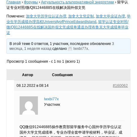
Главная
›
Форумы
›
Актуальность альтернативной энергетики
›
留学认
证专业对照/微/Q912446885在线解决国外假文凭
Помечено:
加拿大学历学位认证办理
,
加拿大文凭定制
,
加拿大毕业证办理
,
毕
业生学历成绩办理流程UniversityofPrinceEdwardIsland
,
留学认证专业对照/
微/Q912446885在线解决国外假文凭成绩单通道办理布鲁克大学成绩单毕业
证
В этой теме 0 ответов, 1 участник, последнее обновление
3
месяца, 1 неделя назад
сделано
lwxbi77x
.
Просмотр 1 сообщения - с 1 по 1 (всего 1)
Автор
Сообщения
08.12.2022 в 08:14
#160062
lwxbi77x
Участник
QQ微信912446885操作教育部留学服务中心国外学历学位认证
国外大学文凭成绩单，专业办理全套申请学校材料，毕业证、成