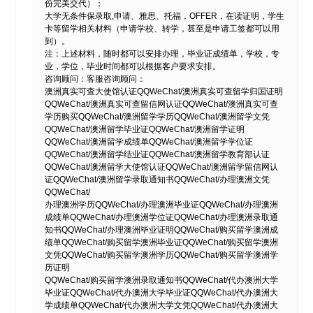
份完美交代）；
大学无条件保录取,申请、雅思、托福，OFFER，在读证明，学生
卡等留学相关材料（申请学校、转学，甚至是申请工签都可以用
到）。
注：上述材料，随时都可以安排办理，毕业证成绩单，学校，专
业，学位，毕业时间都可以根据客户要求安排。
咨询顾问：客服咨询顾问：
澳洲真实可查大使馆认证QQWeChat/澳洲真实可查留学归国证明
QQWeChat/澳洲真实可查留信网认证QQWeChat/澳洲真实可查
学历购买QQWeChat/澳洲留学学历QQWeChat/澳洲留学文凭
QQWeChat/澳洲留学毕业证QQWeChat/澳洲留学证明
QQWeChat/澳洲留学成绩单QQWeChat/澳洲留学学位证
QQWeChat/澳洲留学结业证QQWeChat/澳洲留学教育部认证
QQWeChat/澳洲留学大使馆认证QQWeChat/澳洲留学留信网认
证QQWeChat/澳洲留学录取通知书QQWeChat/办理澳洲文凭
QQWeChat/
办理澳洲学历QQWeChat/办理澳洲毕业证QQWeChat/办理澳洲
成绩单QQWeChat/办理澳洲学位证QQWeChat/办理澳洲录取通
知书QQWeChat/办理澳洲毕业证明QQWeChat/购买留学澳洲成
绩单QQWeChat/购买留学澳洲毕业证QQWeChat/购买留学澳洲
文凭QQWeChat/购买留学澳洲学历QQWeChat/购买留学澳洲学
历证明
QQWeChat/购买留学澳洲录取通知书QQWeChat/代办澳洲大学
毕业证QQWeChat/代办澳洲大学毕业证QQWeChat/代办澳洲大
学成绩单QQWeChat/代办澳洲大学文凭QQWeChat/代办澳洲大