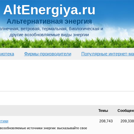
AltEnergiya.ru
Альтернативная энергия
лнечная, ветровая, термальная, биологическая и
другие возобновляемые виды энергии
иотека
Фирмы-производители
Популярные интернет-ма
Темы
Сообщен
етики
208,743
209,33
возобновляемые источники энергии: высказывайте свое