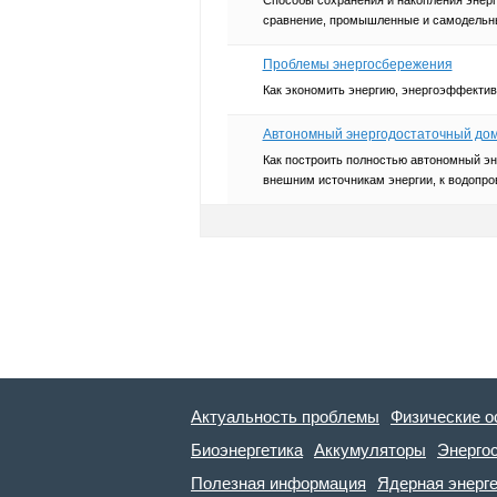
сравнение, промышленные и самодельны
Проблемы энергосбережения
Как экономить энергию, энергоэффектив
Автономный энергодостаточный до
Как построить полностью автономный эн
внешним источникам энергии, к водопро
Актуальность проблемы
Физические о
Биоэнергетика
Аккумуляторы
Энерго
Полезная информация
Ядерная энерг