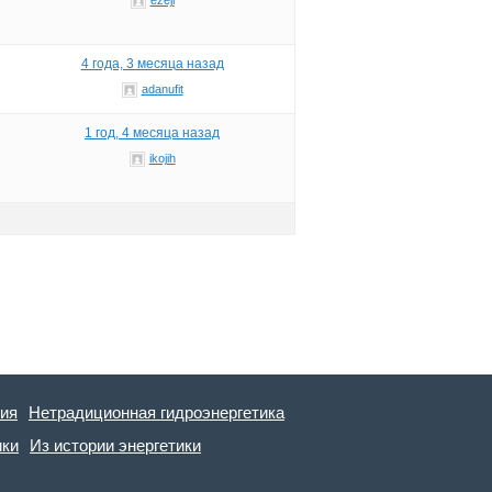
4 года, 3 месяца назад
adanufit
1 год, 4 месяца назад
ikojih
гия
Нетрадиционная гидроэнергетика
ики
Из истории энергетики