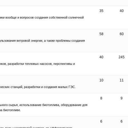
35
40
ики вообще и вопросов создания собственной солнечной
58
60
льзования ветровой энергии, а также проблемы создания
40
245
ков, разработки тепловых насосов, перспективы и
10
11
еских станций, разработки и создания малых ГЭС.
8
9
ьного сырья, использование биотоплива, оборудование для
на биотопливе.
6
6
ии, виды накопителей энергии, их эффективность,