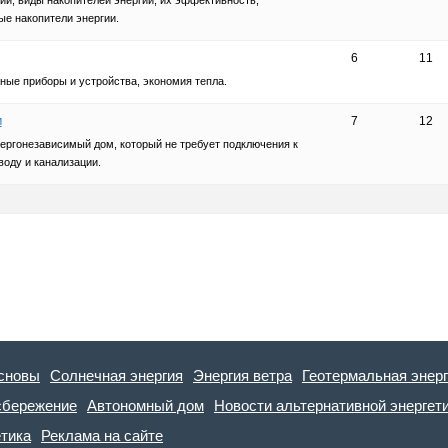
е накопители энергии.
6
11
ные приборы и устройства, экономия тепла.
м
7
12
ергонезависимый дом, который не требует подключения к
воду и канализации.
сновы
Солнечная энергия
Энергия ветра
Геотермальная энер
сбережение
Автономный дом
Новости альтернативной энергет
етика
Реклама на сайте