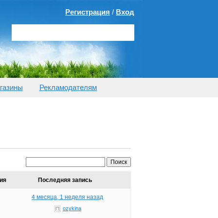
Регистрация
/
Вход
газины
Рекламодателям
ия
Последняя запись
8
4 месяца, 1 неделя назад
ozykina