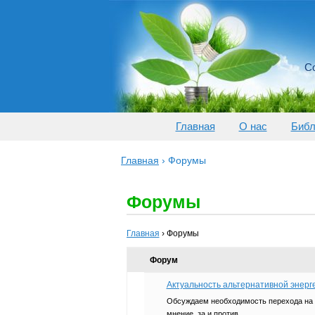
Со
Главная
О нас
Библ
Главная
›
Форумы
Форумы
Главная
›
Форумы
Форум
Актуальность альтернативной энерг
Обсуждаем необходимость перехода на 
мнение, за и против.