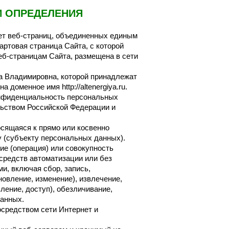
И ОПРЕДЕЛЕНИЯ
нет веб-страниц, объединенных единым
тартовая страница Сайта, с которой
еб-страницам Сайта, размещена в сети
а Владимировна, которой принадлежат
 доменное имя http://altenergiya.ru.
онфиденциальность персональных
льством Российской Федерации и
сящаяся к прямо или косвенно
 (субъекту персональных данных).
е (операция) или совокупность
средств автоматизации или без
и, включая сбор, запись,
новление, изменение), извлечение,
ление, доступ), обезличивание,
данных.
осредством сети Интернет и