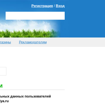
Регистрация
/
Вход
газины
Рекламодателям
и
льных данных пользователей
iya.ru