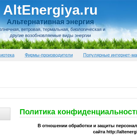
AltEnergiya.ru
Альтернативная энергия
лнечная, ветровая, термальная, биологическая и
другие возобновляемые виды энергии
иотека
Фирмы-производители
Популярные интернет-ма
Политика конфиденциальност
В отношении обработки и защиты персона
сайта http://altenerg