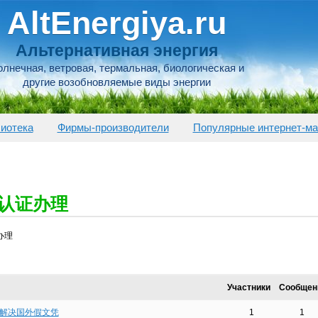
AltEnergiya.ru
Альтернативная энергия
лнечная, ветровая, термальная, биологическая и
другие возобновляемые виды энергии
иотека
Фирмы-производители
Популярные интернет-ма
位认证办理
办理
Участники
Сообщен
在线解决国外假文凭
1
1