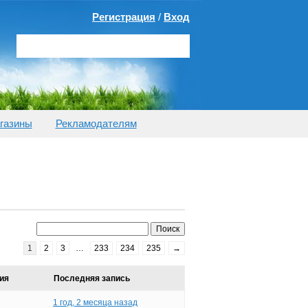
Регистрация
/
Вход
газины
Рекламодателям
1
2
3
…
233
234
235
→
ия
Последняя запись
1 год, 2 месяца назад