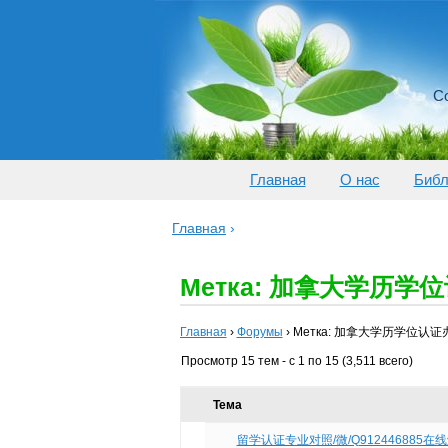
Со
Главная
О нас
Библ
Главная
›
Метка: 加拿大学历学
Главная
›
Форумы
›
Метка: 加拿大学历学位认证
Просмотр 15 тем - с 1 по 15 (3,511 всего)
Тема
留学认证专业对照/微/Q912446885