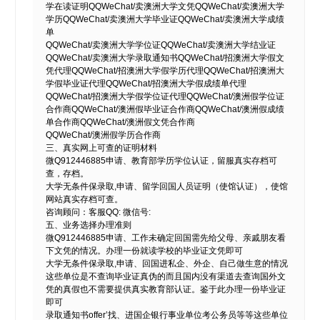
学在读证明QQWeChat/卖澳洲大学文凭QQWeChat/卖澳洲大学
学历QQWeChat/卖澳洲大学毕业证QQWeChat/卖澳洲大学成绩
单
QQWeChat/卖澳洲大学学位证QQWeChat/卖澳洲大学结业证
QQWeChat/卖澳洲大学录取通知书QQWeChat/招澳洲大学假文
凭代理QQWeChat/招澳洲大学假学历代理QQWeChat/招澳洲大
学假毕业证代理QQWeChat/招澳洲大学假成绩单代理
QQWeChat/招澳洲大学假学位证代理QQWeChat/澳洲假学位证
合作商QQWeChat/澳洲假毕业证合作商QQWeChat/澳洲假成绩
单合作商QQWeChat/澳洲假文凭合作商
QQWeChat/澳洲假学历合作商
三、真实网上可查的证明材料
微Q912446885申请、教育部学历学位认证，留服真实存档可
查，存档。
大学无条件保录取,申请、留学回国人员证明（使馆认证），使馆
网站真实存档可查。
咨询顾问：客服QQ: 微信号:
五、业务选择办理准则
微Q912446885申请、工作未确定回国需先给父母、亲戚朋友看
下文凭的情况。办理一份就读学校的毕业证文凭即可
大学无条件保录取,申请、回国进私企、外企、自己做生意的情况
这些单位是不查询毕业证真伪的而且国内没有渠道去查询国外文
凭的真假也不需要提供真实教育部认证。鉴于此办理一份毕业证
即可
录取通知书offer’找、进国企银行事业单位考公务员等等这些单位