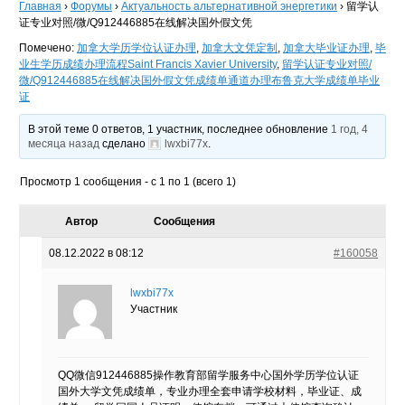
Главная
›
Форумы
›
Актуальность альтернативной энергетики
›
留学认
证专业对照/微/Q912446885在线解决国外假文凭
Помечено:
加拿大学历学位认证办理
,
加拿大文凭定制
,
加拿大毕业证办理
,
毕
业生学历成绩办理流程Saint Francis Xavier University
,
留学认证专业对照/
微/Q912446885在线解决国外假文凭成绩单通道办理布鲁克大学成绩单毕业
证
В этой теме 0 ответов, 1 участник, последнее обновление
1 год, 4
месяца назад
сделано
lwxbi77x
.
Просмотр 1 сообщения - с 1 по 1 (всего 1)
Автор
Сообщения
08.12.2022 в 08:12
#160058
lwxbi77x
Участник
QQ微信912446885操作教育部留学服务中心国外学历学位认证
国外大学文凭成绩单，专业办理全套申请学校材料，毕业证、成