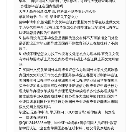
绩单、-留学回国人员证明，使馆存档，可通过大使馆查询确认
. 办理假毕业证在国内能用吗
大学无条件保录取,申请. 挂科拿不到毕业证怎么办
录取通知书offer’找. 毕业证丢了怎么办
留学申请中介,搜索国外文凭毕业证代理,招海外留学在校生做文凭
学历明代理中介. 没有正常毕业怎么办理毕业证没毕业可以办学历
认证吗您是否因为中途辍学
5. 挂科而没有正常毕业您是否因为递交材料不齐而被拒之门外您
是否因没正常毕业而导致回国得不到教育部认证在校挂科了不想
读了、
6. 成绩不理想怎么办找工作没有文凭怎么办办理本科/研究生文凭
有本科却要求硕士又怎么办办理本科/硕士毕业证网上买文凭可靠
吗
7. 买国外文凭质量国外本科毕业证怎么办理国外大学文凭真制作
办国外文凭可找工作怎么办理国外假毕业证哪里可以制作毕业证
美国哪里可以办理毕业证澳洲哪里可以办理毕业证留学生在哪里
买毕业证加拿大哪里可以办理毕业证诚信办理毕业证申请学校办
理成绩单办理水印成绩单办理悉尼大学成绩单多伦多办理成绩单
修改成绩单GPA修改成绩单分数办理多大成绩单如何拿到国外毕
业证快速拿到国外文凭快速办理国外毕业证假毕业证能查出来吗
假文凭网上能查到吗
毕业证,无条件申请. 学历顾问：QQ: 微信号: 帮你解决一切烦恼
一、快速办理材料：
微Q912446885申请、毕业证+成绩单+留学回国人员证明+教育
部学历认证（全套留学回国必备证明材料，给父母及亲朋好友一