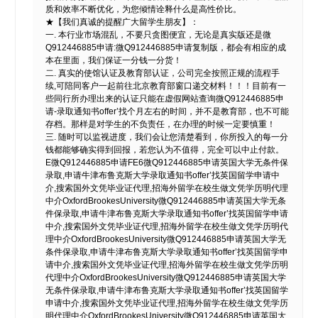
质和效率不断优化，为您倾情诠释什么是高性价比。
★【我们真诚的提醒广大留学生朋友】：
一. 本行业市场混乱，不要只贪图便宜，无论是真实版还是微
Q912446885申请:微Q912446885申请复制版，都会有相应的成
本在里面，我们保证一分钱一分货！
二. 真实的使馆认证及教育部认证，公司完全按照正规的流程手
续,可陪同客户一起前往北京教育部窗口递交材料！！！目前有一
些同行所办理出来的认证只能在虚假网站查询微Q912446885申
请-录取通知书offer’找个月左右的时间，并不是教育部，也不可能
存档。那样是对学生的不负责任，在办理的时候一定要慎重！
三. 随时可以监视进度，我们会让您清楚看到，你所投入的每一分
钱都能够确实得到回报，若您认为不值得，完全可以中止付款。
E微Q912446885申请FE6微Q912446885申请英国大学无条件保
录取,申请牛津布鲁克斯大学录取通知书offer’找英国留学申请中
介,搜索国外文凭毕业证代理,招海外留学在校生做文凭学历明代理
中介OxfordBrookesUniversity微Q912446885申请英国大学无条
件保录取,申请牛津布鲁克斯大学录取通知书offer’找英国留学申请
中介,搜索国外文凭毕业证代理,招海外留学在校生做文凭学历明代
理中介OxfordBrookesUniversity微Q912446885申请英国大学无
条件保录取,申请牛津布鲁克斯大学录取通知书offer’找英国留学申
请中介,搜索国外文凭毕业证代理,招海外留学在校生做文凭学历明
代理中介OxfordBrookesUniversity微Q912446885申请英国大学
无条件保录取,申请牛津布鲁克斯大学录取通知书offer’找英国留学
申请中介,搜索国外文凭毕业证代理,招海外留学在校生做文凭学历
明代理中介OxfordBrookesUniversity微Q912446885申请英国大