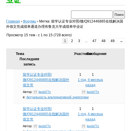
Главная
›
Форумы
›
Метка: 留学认证专业对照/微/Q912446885在线解决国
外假文凭成绩单通道办理布鲁克大学成绩单毕业证
Просмотр 15 тем - с 1 по 15 (728 всего)
1
2
3
…
47
48
49
→
Тема
Участники
Сообщения
Последняя
запись
留学认证专业对照/
1
1
微/Q912446885在线解决国外
1 год, 4 месяца
假文凭
назад
Автор:
lwxbi77x
lwxbi77x
в:
Актуальность альтернативной энергетики
留学认证专业对照/
1
1
微/Q912446885在线解决国外
1 год, 4 месяца
假文凭
назад
Автор:
lwxbi77x
lwxbi77x