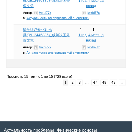
微/Q912446885在线解决国外
1 год, 4 месяца
假文凭
назад
Автор:
lwxbi77x
lwxbi77x
в:
Актуальность альтернативной энергетики
留学认证专业对照/
1
1
微/Q912446885在线解决国外
1 год, 4 месяца
假文凭
назад
Автор:
lwxbi77x
lwxbi77x
в:
Актуальность альтернативной энергетики
Просмотр 15 тем - с 1 по 15 (728 всего)
1
2
3
…
47
48
49
→
Актуальность проблемы
Физические основы