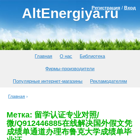
Регистрация
/
Вход
AltEnergiya.ru
Главная
О нас
Библиотека
Фирмы-производители
Популярные интернет-магазины
Рекламодателям
Главная
›
Метка: 留学认证专业对照/
微/Q912446885在线解决国外假文凭
成绩单通道办理布鲁克大学成绩单毕
业证