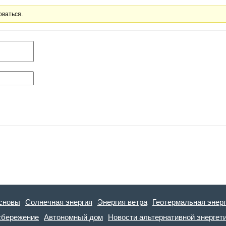
оваться.
сновы
Солнечная энергия
Энергия ветра
Геотермальная энер
сбережение
Автономный дом
Новости альтернативной энергет