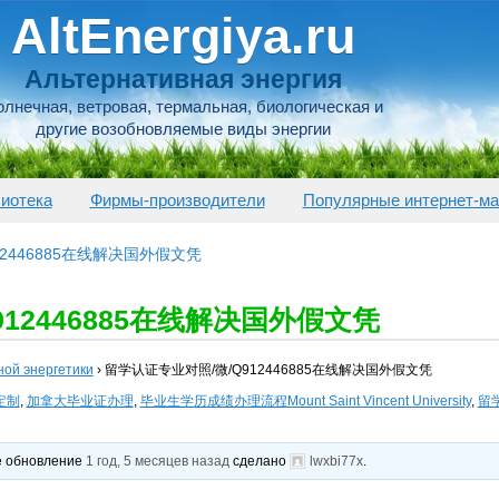
AltEnergiya.ru
Альтернативная энергия
лнечная, ветровая, термальная, биологическая и
другие возобновляемые виды энергии
иотека
Фирмы-производители
Популярные интернет-ма
2446885在线解决国外假文凭
12446885在线解决国外假文凭
ной энергетики
›
留学认证专业对照/微/Q912446885在线解决国外假文凭
定制
,
加拿大毕业证办理
,
毕业生学历成绩办理流程Mount Saint Vincent University
,
留学
ее обновление
1 год, 5 месяцев назад
сделано
lwxbi77x
.