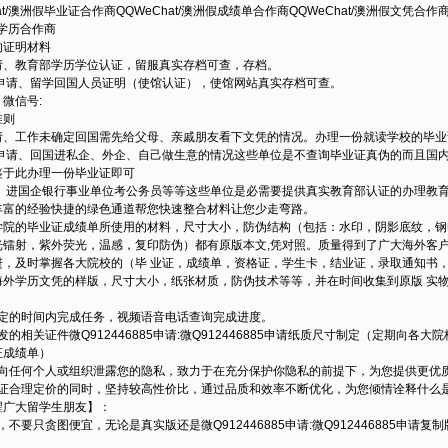
at/澳洲假毕业证合作商QQWeChat/澳洲假成绩单合作商QQWeChat/澳洲假文凭合作
假学历合作商
的证明材料
85申请、教育部学历学位认证，留服真实存档可查，存档。
,申请、留学回国人员证明（使馆认证），使馆网站真实存档可查。
 微信号:
准则
85申请、工作未确定回国需先给父母、亲戚朋友看下文凭的情况。办理一份就读学校的毕
,申请、回国进私企、外企、自己做生意的情况这些单位是不查询毕业证真伪的而且国
鉴于此办理一份毕业证即可
r’找、进国企银行事业单位考公务员等等这些单位是必需要提供真实教育部认证的办理
丰富的经验快捷的绿色通道帮您快速整合材料让您少走弯路。
院的毕业证成绩单所使用的材料，尺寸大小，防伪结构（包括：水印，阴影底纹，钢印
光镭射，紫外荧光，温感，复印防伪）都有原版本文,凭对照。质量得到了广大海外客
进，及时掌握各大院校的（毕 业证，成绩单，资格证，学生卡，结业证，录取通知书
海外学历文凭的样版，尺寸大小，纸张材质，防伪技术等等，并在时间收集到原版 实
约定的时间内完成任务，视频语音电话查询完成进度。
发的相关证件微Q912446885申请:微Q912446885申请纸质尺寸制定（定期向
证成绩单）
绝不向任何个人或组织泄露您的隐私，致力于在充分保护你隐私的前提下，为您提供更优
保证合理定价的同时，坚持较高性价比，通过品质和效率不断优化，为您倾情诠释什么
提醒广大留学生朋友】：
，不要只贪图便宜，无论是真实版还是微Q912446885申请:微Q912446885申