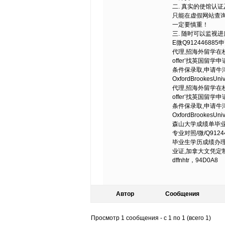
二. 真实的使馆认
只能在虚假网站查询
一定要慎重！
三. 随时可以监视
E微Q9124468
代理,招海外留学在校生
offer’找英国留学
条件保录取,申请牛
OxfordBrook
代理,招海外留学在校生
offer’找英国留学
条件保录取,申请牛
OxfordBrook
森山大学成绩单毕业证,
专业对照/微/Q9
毕业生学历成绩办理流程
业证,加拿大文凭定制,加拿
dffnhtr，94D0A8
Автор
Сообщения
Просмотр 1 сообщения - с 1 по 1 (всего 1)