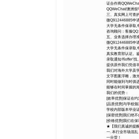
证合作商QQWeCh
QQWeChat/澳洲
三、真实网上可查
微Q9124468
大学无条件保录取
咨询顾问：客服QQ:
五、业务选择办理
微Q9124468
大学无条件保录取
真实教育部认证。
录取通知书offe
提供原件我们凭借
我们对海外大学及学
文字图案浮雕，激
同时能做到与时俱
能够在时间掌握的
我们的优势：
[效率优势]保证在
[品质优势]与学校颁
学校内部版本毕业
[保密优势]我们
[价格优势]我们在
★【我们真诚的
一. 本行业市场混乱
一分货！