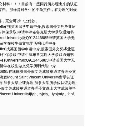
递交材料！！！目前有一些同行所办理出来的认证
不可能存档。那样是对学生的不负责任，在办理的时候
得，完全可以中止付款。
offer’找英国留学申请中介,搜索国外文凭毕业证
国大学无条件保录取,申请牛津布鲁克斯大学录取通知书
niversity微Q912446885申请英国大学无
海外留学在校生做文凭学历明代理中介
知书offer’找英国留学申请中介,搜索国外文凭毕业证
国大学无条件保录取,申请牛津布鲁克斯大学录取通知书
niversity微Q912446885申请英国大学无
海外留学在校生做文凭学历明代理中介
912446885在线解决国外假文凭成绩单通道办理圣文
int Vincent University留学认证
制,加拿大毕业证办理,加拿大学历学位认证办理,
5在线解决国外假文凭成绩单通道办理圣文森山大学成绩单毕
sitytjtyjt，tyjnty。tynjmty，fdbf。