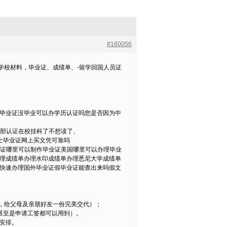
#160056
请学校材料，毕业证、成绩单、-留学回国人员证
理毕业证没毕业可以办学历认证吗您是否因为中
育部认证在校挂科了不想读了、
硕士毕业证网上买文凭可靠吗
业证哪里可以制作毕业证美国哪里可以办理毕业
理成绩单办理水印成绩单办理悉尼大学成绩单
凭快速办理国外毕业证假毕业证能查出来吗假文
材料，给父母及亲朋好友一份完美交代）；
，甚至是申请工签都可以用到）。
安排。