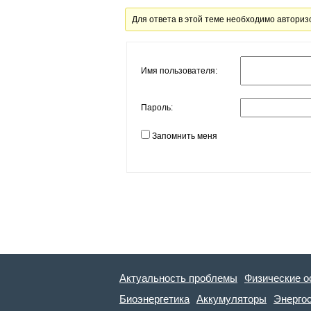
Для ответа в этой теме необходимо авториз
Имя пользователя:
Пароль:
Запомнить меня
Актуальность проблемы
Физические о
Биоэнергетика
Аккумуляторы
Энерго