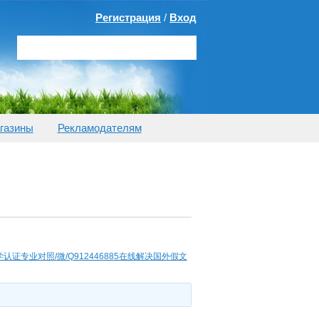
Регистрация
/
Вход
газины
Рекламодателям
认证专业对照/微/Q912446885在线解决国外假文