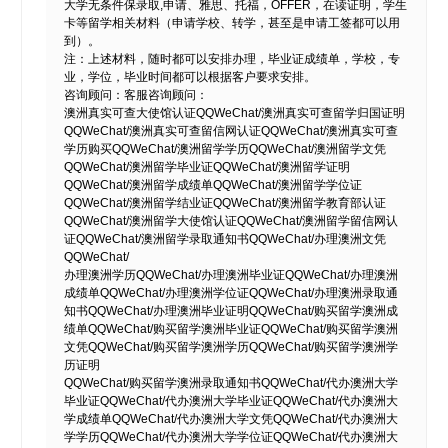
大学无条件保录取,申请、雅思、托福，OFFER，在读证明，学生
卡等留学相关材料（申请学校、转学，甚至是申请工签都可以用
到）。
注：上述材料，随时都可以安排办理，毕业证成绩单，学校，专
业，学位，毕业时间都可以根据客户要求安排。
咨询顾问：客服咨询顾问：
澳洲真实可查大使馆认证QQWeChat/澳洲真实可查留学归国证明
QQWeChat/澳洲真实可查留信网认证QQWeChat/澳洲真实可查
学历购买QQWeChat/澳洲留学学历QQWeChat/澳洲留学文凭
QQWeChat/澳洲留学毕业证QQWeChat/澳洲留学证明
QQWeChat/澳洲留学成绩单QQWeChat/澳洲留学学位证
QQWeChat/澳洲留学结业证QQWeChat/澳洲留学教育部认证
QQWeChat/澳洲留学大使馆认证QQWeChat/澳洲留学留信网认
证QQWeChat/澳洲留学录取通知书QQWeChat/办理澳洲文凭
QQWeChat/
办理澳洲学历QQWeChat/办理澳洲毕业证QQWeChat/办理澳洲
成绩单QQWeChat/办理澳洲学位证QQWeChat/办理澳洲录取通
知书QQWeChat/办理澳洲毕业证明QQWeChat/购买留学澳洲成
绩单QQWeChat/购买留学澳洲毕业证QQWeChat/购买留学澳洲
文凭QQWeChat/购买留学澳洲学历QQWeChat/购买留学澳洲学
历证明
QQWeChat/购买留学澳洲录取通知书QQWeChat/代办澳洲大学
毕业证QQWeChat/代办澳洲大学毕业证QQWeChat/代办澳洲大
学成绩单QQWeChat/代办澳洲大学文凭QQWeChat/代办澳洲大
学学历QQWeChat/代办澳洲大学学位证QQWeChat/代办澳洲大