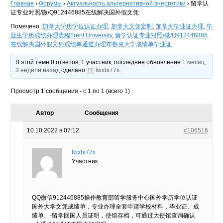
Главная
›
Форумы
›
Актуальность альтернативной энергетики
›
留学认
证专业对照/微/Q912446885在线解决国外假文凭
Помечено:
加拿大学历学位认证办理
,
加拿大文凭定制
,
加拿大毕业证办理
,
毕
业生学历成绩办理流程Trent University
,
留学认证专业对照/微/Q912446885
在线解决国外假文凭成绩单通道办理布鲁克大学成绩单毕业证
В этой теме 0 ответов, 1 участник, последнее обновление
1 месяц,
3 недели назад
сделано
lwxbi77x
.
Просмотр 1 сообщения - с 1 по 1 (всего 1)
Автор
Сообщения
10.10.2022 в 07:12
#106516
lwxbi77x
Участник
QQ微信912446885操作教育部留学服务中心国外学历学位认证
国外大学文凭成绩单，专业办理全套申请学校材料，毕业证、成
绩单、-留学回国人员证明，使馆存档，可通过大使馆查询确认