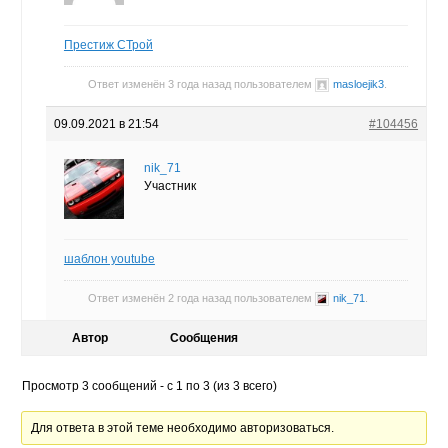
Престиж СТрой
Ответ изменён 3 года назад пользователем
masloejik3
.
09.09.2021 в 21:54
#104456
nik_71
Участник
шаблон youtube
Ответ изменён 2 года назад пользователем
nik_71
.
Автор
Сообщения
Просмотр 3 сообщений - с 1 по 3 (из 3 всего)
Для ответа в этой теме необходимо авторизоваться.