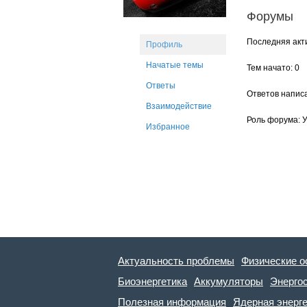
Форумы
Последняя акти
Профиль
Начатые темы
Тем начато: 0
Ответы
Ответов написа
Взаимодействие
Роль форума: 
Избранное
Актуальность проблемы
Физические о
Биоэнергетика
Аккумуляторы
Энерго
Полезная информация
Ядерная энерг