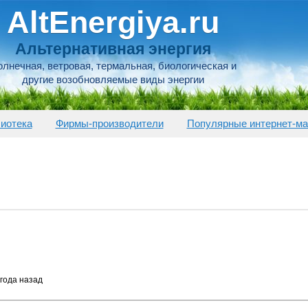
AltEnergiya.ru
Альтернативная энергия
лнечная, ветровая, термальная, биологическая и
другие возобновляемые виды энергии
иотека
Фирмы-производители
Популярные интернет-ма
 года назад