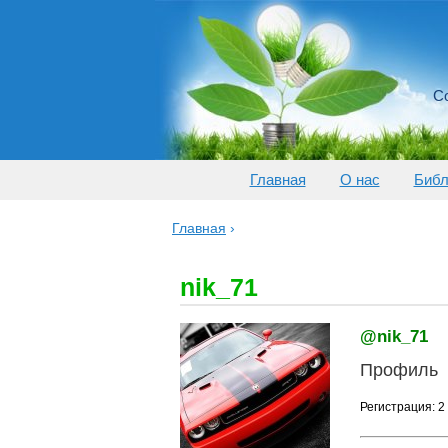
Со
Главная
О нас
Библ
Главная
›
nik_71
@nik_71
Профиль
Регистрация: 2