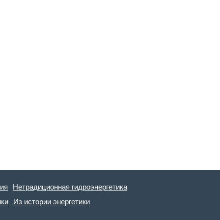
гия
Нетрадиционная гидроэнергетика
ики
Из истории энергетики