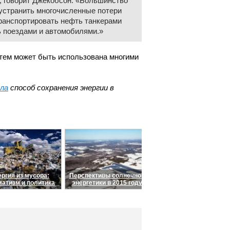
 говорит Джекобсон. «Большинство
устранить многочисленные потери
транспортировать нефть танкерами
ль поездами и автомобилями.»
стем может быть использована многими
ла
способ сохранения энергии в
ргия из мусора:
Перспективы солнечной
матизм и политика
энергетики в 2015 году