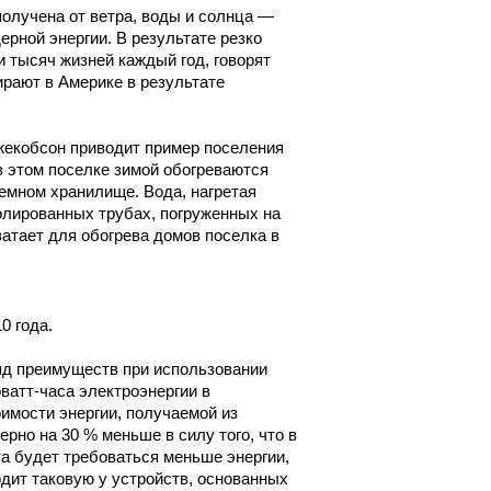
получена от ветра, воды и солнца —
ерной энергии. В результате резко
и тысяч жизней каждый год, говорят
ирают в Америке в результате
жекобсон приводит пример поселения
 в этом поселке зимой обогреваются
земном хранилище. Вода, нагретая
золированных трубах, погруженных на
ватает для обогрева домов поселка в
0 года.
яд преимуществ при использовании
ватт-часа электроэнергии в
имости энергии, получаемой из
рно на 30 % меньше в силу того, что в
та будет требоваться меньше энергии,
дит таковую у устройств, основанных