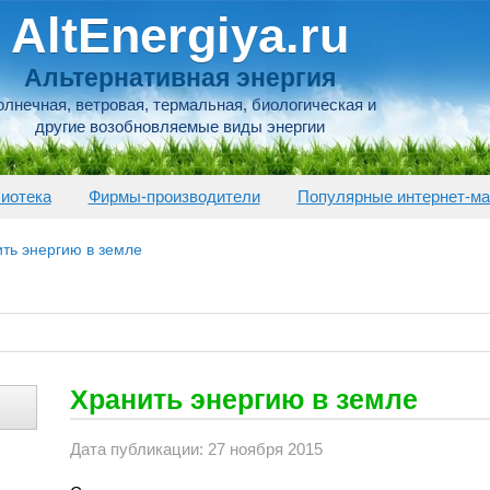
AltEnergiya.ru
Альтернативная энергия
лнечная, ветровая, термальная, биологическая и
другие возобновляемые виды энергии
иотека
Фирмы-производители
Популярные интернет-ма
ть энергию в земле
Хранить энергию в земле
Дата публикации: 27 ноября 2015