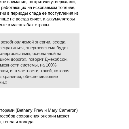
е внимание, но критики утверждали,
, работающих на ископаемом топливе,
гии в периоды спада ее поступления из
лнце не всегда сияет, а аккумуляторы
мые в масштабах страны.
 возобновляемой энергии, всегда
рекратиться, энергосистема будет
 энергосистемы, основанной на
шком дорого», говорит Джекобсон.
зможности системы, на 100%
ии, и, в частности, такой, которая
ва хранения, обеспечивающие
ми.»
торами (Bethany Frew и Mary Cameron)
пособов сохранения энергии может
 тепла и холода.