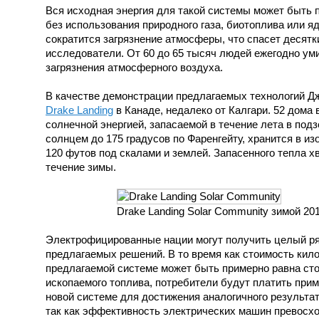
Вся исходная энергия для такой системы может быть 
без использования природного газа, биотоплива или яд
сократится загрязнение атмосферы, что спасет десятк
исследователи. От 60 до 65 тысяч людей ежегодно ум
загрязнения атмосферного воздуха.
В качестве демонстрации предлагаемых технологий Д
Drake Landing
в Канаде, недалеко от Калгари. 52 дома
солнечной энергией, запасаемой в течение лета в под
солнцем до 175 градусов по Фаренгейту, хранится в и
120 футов под скалами и землей. Запасенного тепла х
течение зимы.
Drake Landing Solar Community зимой 201
Электрофицированные нации могут получить целый р
предлагаемых решений. В то время как стоимость кило
предлагаемой системе может быть примерно равна сто
ископаемого топлива, потребители будут платить приме
новой системе для достижения аналогичного результа
так как эффективность электрических машин превосхо