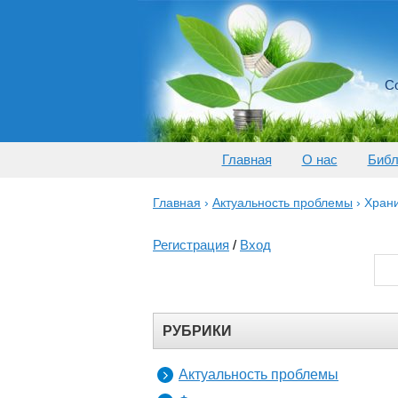
Со
Главная
О нас
Библ
Главная
›
Актуальность проблемы
›
Храни
Регистрация
/
Вход
РУБРИКИ
Актуальность проблемы