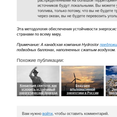
распределенными на большой территории»,
источников будут локальными. Вы можете 
топлива, только потому, что вы не будете 
через океан, вы не будете перевозить уго
Эта методология обеспечения устойчивости энергоси
странами по всему миру.
Примечание: А канадская компания Hydrostor
предложи
подводных баллонах, наполненных сжатым воздухом.
Похожие публикации:
Концепция сеятеля: как
Будущее
ускорить устойчивый
альтернативной
Эне
энергетический переход
энергетики в России
праг
Вам нужно
войти
, чтобы оставить комментарий.