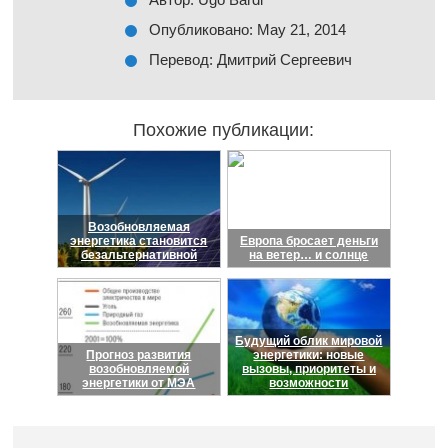
Опубликовано: May 21, 2014
Перевод: Дмитрий Сергеевич
Похожие публикации:
Возобновляемая
энергетика становится
Европа бросает деньги
безальтернативной
на ветер… и солнце
Будущий облик мировой
Прогноз развития
энергетики: новые
возобновляемой
вызовы, приоритеты и
энергетики от МЭА
возможности