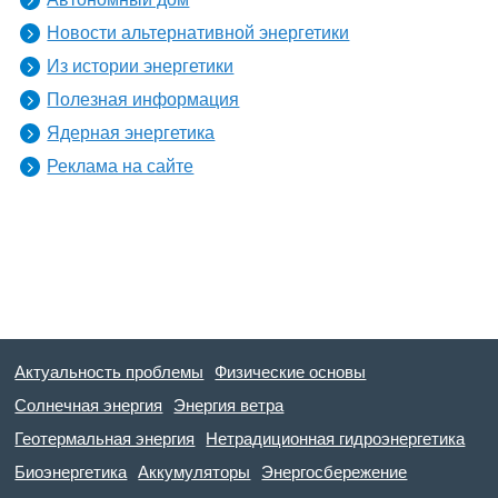
Новости альтернативной энергетики
Из истории энергетики
Полезная информация
Ядерная энергетика
Реклама на сайте
Актуальность проблемы
Физические основы
Солнечная энергия
Энергия ветра
Геотермальная энергия
Нетрадиционная гидроэнергетика
Биоэнергетика
Аккумуляторы
Энергосбережение