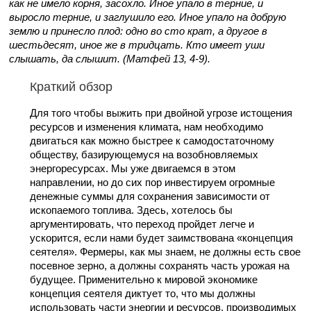
как не имело корня, засохло. Иное упало в терние, и
выросло терние, и заглушило его. Иное упало на добрую
землю и принесло плод: одно во сто крат, а другое в
шестьдесят, иное же в тридцать. Кто имеет уши
слышать, да слышит. (Матфей 13, 4-9).
Краткий обзор
Для того чтобы выжить при двойной угрозе истощения
ресурсов и изменения климата, нам необходимо
двигаться как можно быстрее к самодостаточному
обществу, базирующемуся на возобновляемых
энергоресурсах. Мы уже двигаемся в этом
направлении, но до сих пор инвестируем огромные
денежные суммы для сохранения зависимости от
ископаемого топлива. Здесь, хотелось бы
аргументировать, что переход пройдет легче и
ускорится, если нами будет заимствована «концепция
сеятеля». Фермеры, как мы знаем, не должны есть свое
посевное зерно, а должны сохранять часть урожая на
будущее. Применительно к мировой экономике
концепция сеятеля диктует то, что мы должны
использовать части энергии и ресурсов, производимых