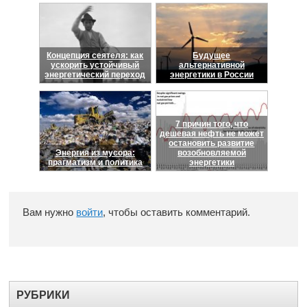
Концепция сеятеля: как
Будущее
ускорить устойчивый
альтернативной
энергетический переход
энергетики в России
7 причин того, что
дешевая нефть не может
остановить развитие
Энергия из мусора:
возобновляемой
прагматизм и политика
энергетики
Вам нужно
войти
, чтобы оставить комментарий.
РУБРИКИ