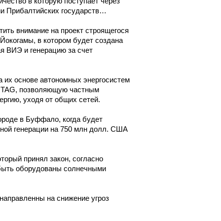
ичество в которую поступает через
рии Прибалтийских государств…
тить внимание на проект строящегося
 Йокогамы, в котором будет создана
я ВИЭ и генерацию за счет
а их основе автономных энергосистем
ь TAG, позволяющую частным
ргию, уходя от общих сетей.
ороде в Буффало, когда будет
ной генерации на 750 млн долл. США
торый принял закон, согласно
 быть оборудованы солнечными
направленны на снижение угроз