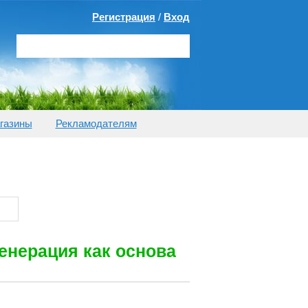
Регистрация
/
Вход
газины
Рекламодателям
енерация как основа