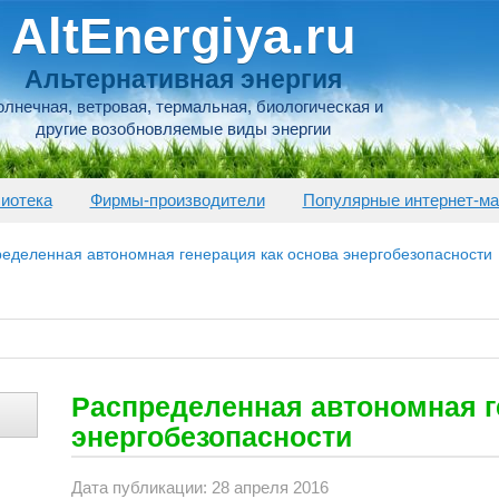
AltEnergiya.ru
Альтернативная энергия
лнечная, ветровая, термальная, биологическая и
другие возобновляемые виды энергии
иотека
Фирмы-производители
Популярные интернет-ма
еделенная автономная генерация как основа энергобезопасности
Распределенная автономная г
энергобезопасности
Дата публикации: 28 апреля 2016