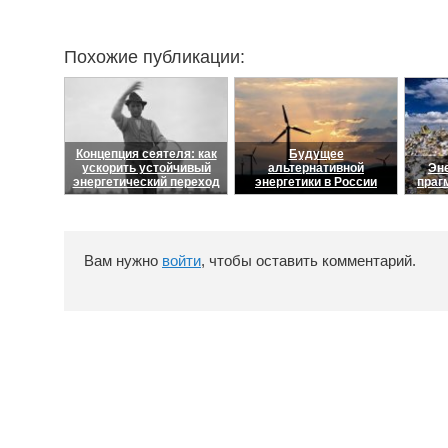
Похожие публикации:
Концепция сеятеля: как
Будущее
ускорить устойчивый
альтернативной
Эне
энергетический переход
энергетики в России
праг
Вам нужно
войти
, чтобы оставить комментарий.