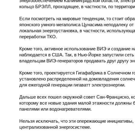
энергообеспечением Калининградской области, электр
кольцо БРЭЛЛ, проходящее, в частности, по террито
Если посмотреть на мировые тенденции, то стоит обра
японского умного мегаполиса Цунасима неподалеку от
локальная энергоустановка, в частности, использующа
переработки ТКО.
Кроме того, активное использование ВИЭ и создание н
наблюдается в США. Так, в Нью-Йорке запустили сет
владельцам ВИЭ-генераторов продавать друг другу эне
Кроме того, проектируется Гигафабрика в Солнечном г
установлено распределенной на домовладения солнеч
для ежегодной генерации гигаватт электроэнергии.
Дальше всех пошел окружной совет Сан-Франциско, ко
которому все новые здания малой этажности должны
панелями или водонагревателями.
Нельзя исключать, что эти опережающие инициативы, 
централизованной энергосистеме.