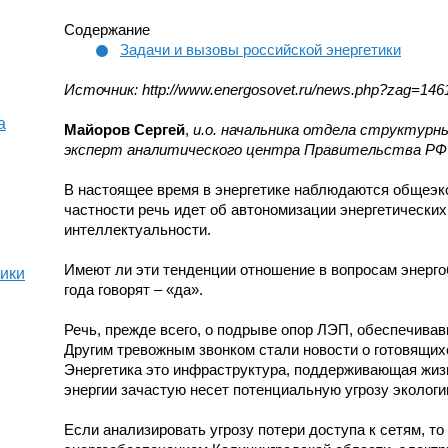
Содержание
Задачи и вызовы российской энергетики
Источник: http://www.energosovet.ru/news.php?zag=14
а
Майоров Сергей
,
и.о. начальника отдела структур
эксперт аналитического центра Правительства РФ
В настоящее время в энергетике наблюдаются общеэк
частности речь идет об автономизации энергетически
интеллектуальности.
Имеют ли эти тенденции отношение в вопросам энерг
тики
года говорят – «да».
Речь, прежде всего, о подрыве опор ЛЭП, обеспечива
Другим тревожным звонком стали новости о готовящих
Энергетика это инфраструктура, поддерживающая жиз
энергии зачастую несет потенциальную угрозу экологи
Если анализировать угрозу потери доступа к сетям, т