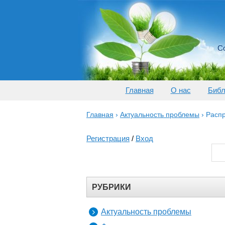
Со
Главная
О нас
Библ
Главная
›
Актуальность проблемы
›
Распр
Регистрация
/
Вход
РУБРИКИ
Актуальность проблемы