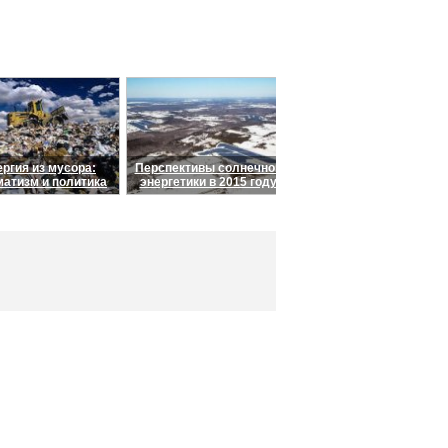
ргия из мусора:
Перспективы солнечной
матизм и политика
энергетики в 2015 году