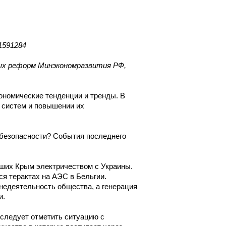
61591284
ных реформ Минэкономразвития РФ,
ономические тенденции и тренды. В
х систем и повышении их
обезопасности? События последнего
вших Крым электричеством с Украины.
ся терактах на АЭС в Бельгии.
недеятельность общества, а генерация
и.
о следует отметить ситуацию с