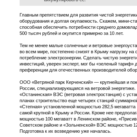
Главным препятствием для развития чистой энергетик
оборудования и долгая окупаемость. Скажем, мини-ст
способная обеспечить потребности среднего домовладе
500 тысяч рублей и окупится примерно за 10 лет.
Тем не менее малые солнечные и ветровые энергоуст
во всем мире, постепенно снизят в Крыму нагрузку на 
потребление электроэнергии. Сделать чистую энергет
инвестиций, уверен эксперт, мог бы «зеленый тариф»
преференции для отечественных производителей обор
ООО «Ветряной парк Керченский» — крупнейшая и пок
России, специализирующаяся на ветровой энергетике.
«Останинская» ВЭС (ветровая электростанция) с уста
планах строительство еще четырех станций суммарно
«Степная» установленной мощностью 282,5 мегаватта
самой крупной в Крыму и России. Кроме нее предпола
мощностью 100 мегаватт в Ленинском районе, «Приси
Советском районе и «Зольненской» ВЭС мощностью 12,
Подготовка к их возведению уже началась.