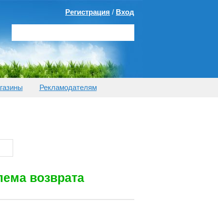
Регистрация
/
Вход
газины
Рекламодателям
лема возврата