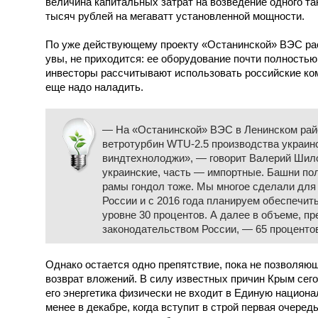
величина капитальных затрат на возведение одного та
тысяч рублей на мегаватт установленной мощности.
По уже действующему проекту «Останинской» ВЭС рас
увы, не приходится: ее оборудование почти полностью
инвесторы рассчитывают использовать российские ко
еще надо наладить.
— На «Останинской» ВЭС в Ленинском рай
ветротурбин WTU-2.5 производства украин
виндтехнолоджи», — говорит Валерий Шил
украинские, часть — импортные. Башни пол
рамы гондол тоже. Мы многое сделали для
России и с 2016 года планируем обеспечит
уровне 30 процентов. А далее в объеме, 
законодательством России, — 65 проценто
Однако остается одно препятствие, пока не позволяю
возврат вложений. В силу известных причин Крым сего
его энергетика физически не входит в Единую национа
менее в декабре, когда вступит в строй первая очере