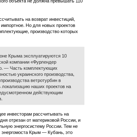
кого объекта не должна превышать 110
считывать на возврат инвестиций,
 импортное. Но для новых проектов
мплектующие, производство которых
оне Крыма эксплуатируются 10
ской компании «Фурлендер
о. — Часть комплектующих
ностью украинского производства,
 производства ветротурбин в
ь локализацию наших проектов на
предусмотренном действующим
в.
щее инвесторам рассчитывать на
дня отрезан от материковой России, и
льную энергосистему России. Тем не
дь энергомоста Крым — Кубань, это