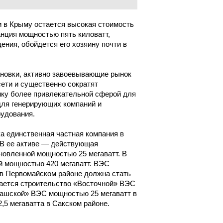
и в Крыму остается высокая стоимость
анция мощностью пять киловатт,
ния, обойдется его хозяину почти в
ановки, активно завоевывающие рынок
сети и существенно сократят
ику более привлекательной сферой для
 для генерирующих компаний и
удования.
а единственная частная компания в
 В ее активе — действующая
новленной мощностью 25 мегаватт. В
й мощностью 420 мегаватт. ВЭС
 в Первомайском районе должна стать
гается строительство «Восточной» ВЭС
вашской» ВЭС мощностью 25 мегаватт в
5 мегаватта в Сакском районе.