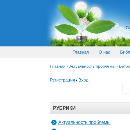
Со
Главная
О нас
Библ
Главная
›
Актуальность проблемы
›
Ветро
Регистрация
/
Вход
РУБРИКИ
Актуальность проблемы