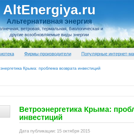
AltEnergiya.ru
Альтернативная энергия
лнечная, ветровая, термальная, биологическая и
другие возобновляемые виды энергии
иотека
Фирмы-производители
Популярные интернет-ма
энергетика Крыма: проблема возврата инвестиций
Ветроэнергетика Крыма: проб
инвестиций
Дата публикации: 15 октября 2015