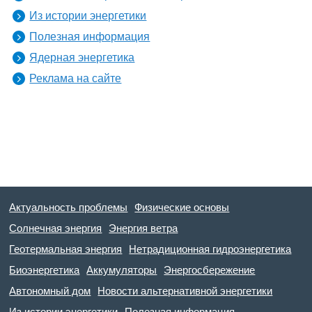
Из истории энергетики
Полезная информация
Ядерная энергетика
Реклама на сайте
Актуальность проблемы
Физические основы
Солнечная энергия
Энергия ветра
Геотермальная энергия
Нетрадиционная гидроэнергетика
Биоэнергетика
Аккумуляторы
Энергосбережение
Автономный дом
Новости альтернативной энергетики
Из истории энергетики
Полезная информация