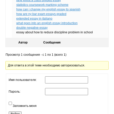
jane elliott a class divided essay
statistics coursework marking scheme
how can i change my english essay to spanish
how are ny bar exam essays graded
extended essay in italiano
what goes into an english essay introduction
double negative essay
essay about how to reduce discipline problem in school
Автор
Сообщения
Просмотр 1 сообщения - с 1 по 1 (всего 1)
Для ответа в этой теме необходимо авторизоваться.
Имя пользователя:
Пароль:
Запомнить меня
Войти