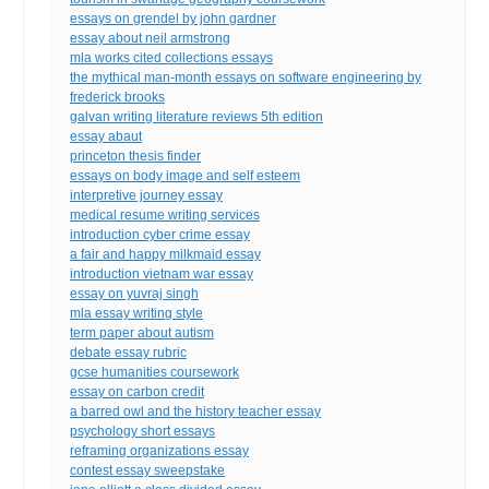
essays on grendel by john gardner
essay about neil armstrong
mla works cited collections essays
the mythical man-month essays on software engineering by
frederick brooks
galvan writing literature reviews 5th edition
essay abaut
princeton thesis finder
essays on body image and self esteem
interpretive journey essay
medical resume writing services
introduction cyber crime essay
a fair and happy milkmaid essay
introduction vietnam war essay
essay on yuvraj singh
mla essay writing style
term paper about autism
debate essay rubric
gcse humanities coursework
essay on carbon credit
a barred owl and the history teacher essay
psychology short essays
reframing organizations essay
contest essay sweepstake