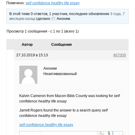
Помечено:
self confidence healthy life essay
В этой теме 0 ответов, 1 участник, последнее обновление
3 года, 7
месяцев назад
сделано
Аноним
.
Просмотр 1 сообщения - с 1 по 1 (всего 1)
Автор
Сообщения
27.10.2019 в 15:13
#67009
Аноним
Неактивированный
Kalvin Cameron from Macon-Bibb County was looking for
self
confidence healthy life essay
Jarrett Rogers found the answer to a search query
self
confidence healthy life essay
self confidence healthy life essay