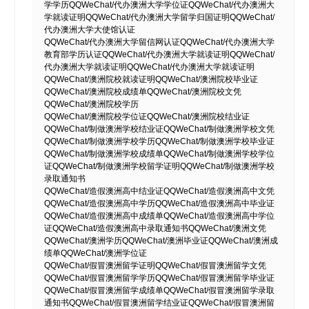
学学历QQWeChat/代办澳洲大学学位证QQWeChat/代办澳洲大
学就读证明QQWeChat/代办澳洲大学留学归国证明QQWeChat/
代办澳洲大学大使馆认证
QQWeChat/代办澳洲大学留信网认证QQWeChat/代办澳洲大学
教育部学历认证QQWeChat/代办澳洲大学就读证明QQWeChat/
代办澳洲大学就读证明QQWeChat/代办澳洲大学就读证明
QQWeChat/澳洲院校就读证明QQWeChat/澳洲院校毕业证
QQWeChat/澳洲院校成绩单QQWeChat/澳洲院校文凭
QQWeChat/澳洲院校学历
QQWeChat/澳洲院校学位证QQWeChat/澳洲院校结业证
QQWeChat/制做澳洲学校结业证QQWeChat/制做澳洲学校文凭
QQWeChat/制做澳洲学校学历QQWeChat/制做澳洲学校毕业证
QQWeChat/制做澳洲学校成绩单QQWeChat/制做澳洲学校学位
证QQWeChat/制做澳洲学校留学证明QQWeChat/制做澳洲学校
录取通知书
QQWeChat/造假澳洲高中结业证QQWeChat/造假澳洲高中文凭
QQWeChat/造假澳洲高中学历QQWeChat/造假澳洲高中毕业证
QQWeChat/造假澳洲高中成绩单QQWeChat/造假澳洲高中学位
证QQWeChat/造假澳洲高中录取通知书QQWeChat/澳洲文凭
QQWeChat/澳洲学历QQWeChat/澳洲毕业证QQWeChat/澳洲成
绩单QQWeChat/澳洲学位证
QQWeChat/假冒澳洲留学证明QQWeChat/假冒澳洲留学文凭
QQWeChat/假冒澳洲留学学历QQWeChat/假冒澳洲留学毕业证
QQWeChat/假冒澳洲留学成绩单QQWeChat/假冒澳洲留学录取
通知书QQWeChat/假冒澳洲留学结业证QQWeChat/假冒澳洲留