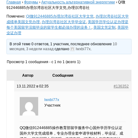
Главная
›
Форумы
›
Актуальность альтернативной энергетики
›
Q/微
912446885办理尔湾谷社区大学文凭,办理尔湾谷社
Помечено:
Q/微912446885办理尔湾谷社区大学文凭
,
办理尔湾谷社区大学
成绩单美国文凭办理
,
办理尔湾谷社区大学毕业证
,
美国学历学位认证办理是
每个美国留学没能毕业的留学生都必须办理的业务！
,
美国文凭定制
,
美国毕
业证办理
В этой теме 0 ответов, 1 участник, последнее обновление
10
месяцев, 3 недели назад
сделано
lwxbi77x
.
Просмотр 1 сообщения - с 1 по 1 (всего 1)
Автор
Сообщения
13.11.2022 в 02:35
#136352
lwxbi77x
Участник
QQ微信912446885操作教育部留学服务中心国外学历学位认证
国外大学文凭成绩单，专业办理全套申请学校材料，毕业证、成