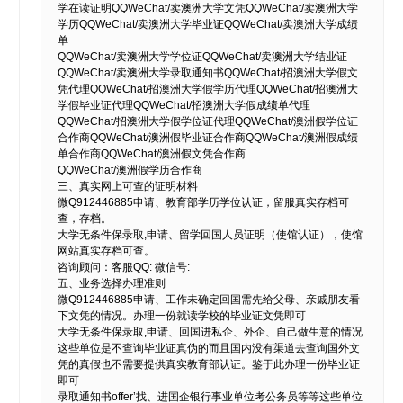
学在读证明QQWeChat/卖澳洲大学文凭QQWeChat/卖澳洲大学
学历QQWeChat/卖澳洲大学毕业证QQWeChat/卖澳洲大学成绩
单
QQWeChat/卖澳洲大学学位证QQWeChat/卖澳洲大学结业证
QQWeChat/卖澳洲大学录取通知书QQWeChat/招澳洲大学假文
凭代理QQWeChat/招澳洲大学假学历代理QQWeChat/招澳洲大
学假毕业证代理QQWeChat/招澳洲大学假成绩单代理
QQWeChat/招澳洲大学假学位证代理QQWeChat/澳洲假学位证
合作商QQWeChat/澳洲假毕业证合作商QQWeChat/澳洲假成绩
单合作商QQWeChat/澳洲假文凭合作商
QQWeChat/澳洲假学历合作商
三、真实网上可查的证明材料
微Q912446885申请、教育部学历学位认证，留服真实存档可
查，存档。
大学无条件保录取,申请、留学回国人员证明（使馆认证），使馆
网站真实存档可查。
咨询顾问：客服QQ: 微信号:
五、业务选择办理准则
微Q912446885申请、工作未确定回国需先给父母、亲戚朋友看
下文凭的情况。办理一份就读学校的毕业证文凭即可
大学无条件保录取,申请、回国进私企、外企、自己做生意的情况
这些单位是不查询毕业证真伪的而且国内没有渠道去查询国外文
凭的真假也不需要提供真实教育部认证。鉴于此办理一份毕业证
即可
录取通知书offer’找、进国企银行事业单位考公务员等等这些单位