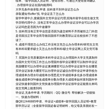
绩单、-留学回国人员证明，使馆存档，可通过大使馆查询确认
. 办理假毕业证在国内能用吗
大学无条件保录取,申请. 挂科拿不到毕业证怎么办
录取通知书offer’找. 毕业证丢了怎么办
留学申请中介,搜索国外文凭毕业证代理,招海外留学在校生做文凭
学历明代理中介. 没有正常毕业怎么办理毕业证没毕业可以办学历
认证吗您是否因为中途辍学
5. 挂科而没有正常毕业您是否因为递交材料不齐而被拒之门外您
是否因没正常毕业而导致回国得不到教育部认证在校挂科了不想
读了、
6. 成绩不理想怎么办找工作没有文凭怎么办办理本科/研究生文凭
有本科却要求硕士又怎么办办理本科/硕士毕业证网上买文凭可靠
吗
7. 买国外文凭质量国外本科毕业证怎么办理国外大学文凭真制作
办国外文凭可找工作怎么办理国外假毕业证哪里可以制作毕业证
美国哪里可以办理毕业证澳洲哪里可以办理毕业证留学生在哪里
买毕业证加拿大哪里可以办理毕业证诚信办理毕业证申请学校办
理成绩单办理水印成绩单办理悉尼大学成绩单多伦多办理成绩单
修改成绩单GPA修改成绩单分数办理多大成绩单如何拿到国外毕
业证快速拿到国外文凭快速办理国外毕业证假毕业证能查出来吗
假文凭网上能查到吗
毕业证,无条件申请. 学历顾问：QQ: 微信号: 帮你解决一切烦恼
一、快速办理材料：
微Q912446885申请、毕业证+成绩单+留学回国人员证明+教育
部学历认证（全套留学回国必备证明材料，给父母及亲朋好友一