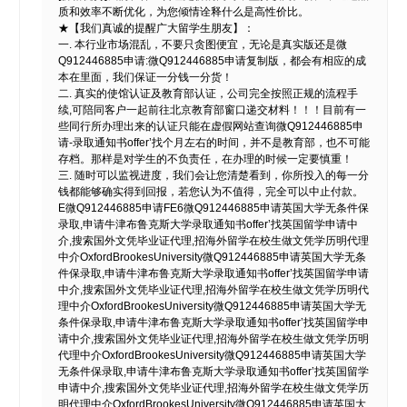
质和效率不断优化，为您倾情诠释什么是高性价比。
★【我们真诚的提醒广大留学生朋友】：
一. 本行业市场混乱，不要只贪图便宜，无论是真实版还是微
Q912446885申请:微Q912446885申请复制版，都会有相应的成
本在里面，我们保证一分钱一分货！
二. 真实的使馆认证及教育部认证，公司完全按照正规的流程手
续,可陪同客户一起前往北京教育部窗口递交材料！！！目前有一
些同行所办理出来的认证只能在虚假网站查询微Q912446885申
请-录取通知书offer’找个月左右的时间，并不是教育部，也不可能
存档。那样是对学生的不负责任，在办理的时候一定要慎重！
三. 随时可以监视进度，我们会让您清楚看到，你所投入的每一分
钱都能够确实得到回报，若您认为不值得，完全可以中止付款。
E微Q912446885申请FE6微Q912446885申请英国大学无条件保
录取,申请牛津布鲁克斯大学录取通知书offer’找英国留学申请中
介,搜索国外文凭毕业证代理,招海外留学在校生做文凭学历明代理
中介OxfordBrookesUniversity微Q912446885申请英国大学无条
件保录取,申请牛津布鲁克斯大学录取通知书offer’找英国留学申请
中介,搜索国外文凭毕业证代理,招海外留学在校生做文凭学历明代
理中介OxfordBrookesUniversity微Q912446885申请英国大学无
条件保录取,申请牛津布鲁克斯大学录取通知书offer’找英国留学申
请中介,搜索国外文凭毕业证代理,招海外留学在校生做文凭学历明
代理中介OxfordBrookesUniversity微Q912446885申请英国大学
无条件保录取,申请牛津布鲁克斯大学录取通知书offer’找英国留学
申请中介,搜索国外文凭毕业证代理,招海外留学在校生做文凭学历
明代理中介OxfordBrookesUniversity微Q912446885申请英国大