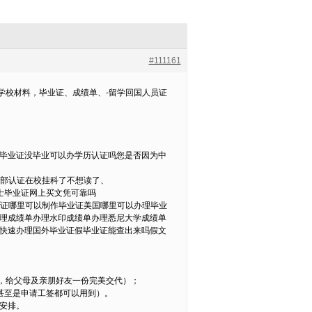
#111161
请学校材料，毕业证、成绩单、-留学回国人员证
理毕业证没毕业可以办学历认证吗您是否因为中
育部认证在校挂科了不想读了、
硕士毕业证网上买文凭可靠吗
业证哪里可以制作毕业证美国哪里可以办理毕业
理成绩单办理水印成绩单办理悉尼大学成绩单
凭快速办理国外毕业证假毕业证能查出来吗假文
材料，给父母及亲朋好友一份完美交代）；
，甚至是申请工签都可以用到）。
安排。