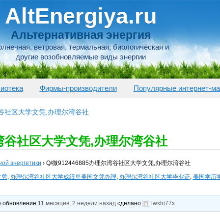
AltEnergiya.ru
Альтернативная энергия
лнечная, ветровая, термальная, биологическая и
другие возобновляемые виды энергии
иотека
Фирмы-производители
Популярные интернет-ма
尔湾谷社区大学文凭,办理尔湾谷社
理尔湾谷社区大学文凭,办理尔湾谷社
ной энергетики
›
Q/微912446885办理尔湾谷社区大学文凭,办理尔湾谷社
文凭
,
办理尔湾谷社区大学成绩单美国文凭办理
,
办理尔湾谷社区大学毕业证
,
美国学历
ее обновление
11 месяцев, 2 недели назад
сделано
lwxbi77x
.