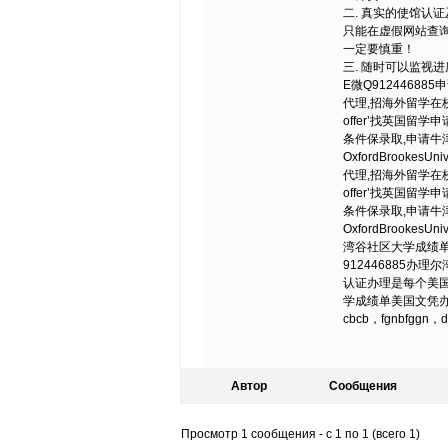
二. 真实的使馆认
只能在虚假网站查询
一定要慎重！
三. 随时可以监视
E微Q9124468
代理,招海外留学在校生
offer’找英国留学
条件保录取,申请牛
OxfordBrook
代理,招海外留学在校生
offer’找英国留学
条件保录取,申请牛
OxfordBrook
湾谷社区大学成绩单
912446885
认证办理是每个美国
学成绩单美国文凭办理
cbcb，fgnbfggn，df
Автор
Сообщения
Просмотр 1 сообщения - с 1 по 1 (всего 1)