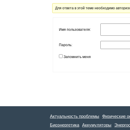
Для ответа в этой теме необходимо авториз
Имя пользователя:
Пароль:
Запомнить меня
Актуальность проблемы
Физические о
Биоэнергетика
Аккумуляторы
Энерго