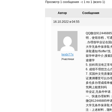
Просмотр 1 сообщения - с 1 по 1 (всего 1)
Автор
Сообщения
16.10.2022 в 04:55
QQ微信91244
明，使馆存档，可
. 办理假毕业证在
大学无条件保录取,
录取通知书offer’
lwxbi77x
留学申请中介,搜索
Участник
途辍学
5. 挂科而没有正
6. 成绩不理想怎
7. 买国外文凭质
证澳洲哪里可以办
多伦多办理成绩单
凭网上能查到吗
毕业证,无条件申请.
一、快速办理材料
微Q9124468
大学无条件保录取,
注：上述材料，随