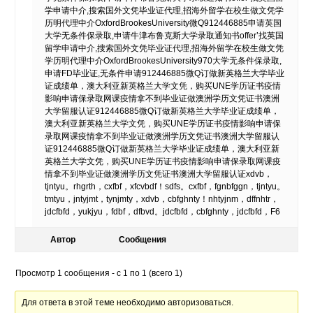
学申请中介,搜索国外文凭毕业证代理,招海外留学在校生做文凭学
历明代理中介OxfordBrookesUniversity微Q912446885申请英国
大学无条件保录取,申请牛津布鲁克斯大学录取通知书offer’找英国
留学申请中介,搜索国外文凭毕业证代理,招海外留学在校生做文凭
学历明代理中介OxfordBrookesUniversity970大学无条件保录取,
申请FD毕业证,无条件申请912446885微Q订做新英格兰大学毕业
证成绩单，澳大利亚新英格兰大学文凭，购买UNE学历证书疫情
影响申请保录取网课疫情拿不到毕业证做澳洲学历文凭证书澳洲
大学留服认证912446885微Q订做新英格兰大学毕业证成绩单，
澳大利亚新英格兰大学文凭，购买UNE学历证书疫情影响申请保
录取网课疫情拿不到毕业证做澳洲学历文凭证书澳洲大学留服认
证912446885微Q订做新英格兰大学毕业证成绩单，澳大利亚新
英格兰大学文凭，购买UNE学历证书疫情影响申请保录取网课疫
情拿不到毕业证做澳洲学历文凭证书澳洲大学留服认证xdvb，
tjntyu。rhgrth，cxfbf，xfcvbdf！sdfs。cxfbf，fgnbfggn，tjntyu。
tmtyu，jntyjmt，tynjmty，xdvb，cbfghnty！nhtyjnm，dffnhtr，
jdcfbfd，yukjyu，fdbf，dfbvd。jdcfbfd，cbfghnty，jdcfbfd，F6
Автор
Сообщения
Просмотр 1 сообщения - с 1 по 1 (всего 1)
Для ответа в этой теме необходимо авторизоваться.