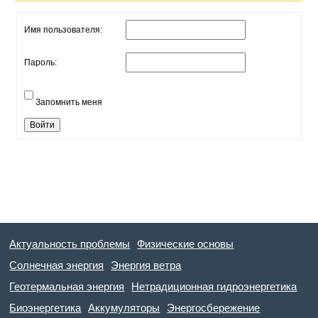
Имя пользователя:
Пароль:
Запомнить меня
Войти
Актуальность проблемы
Физические основы
Солнечная энергия
Энергия ветра
Геотермальная энергия
Нетрадиционная гидроэнергетика
Биоэнергетика
Аккумуляторы
Энергосбережение