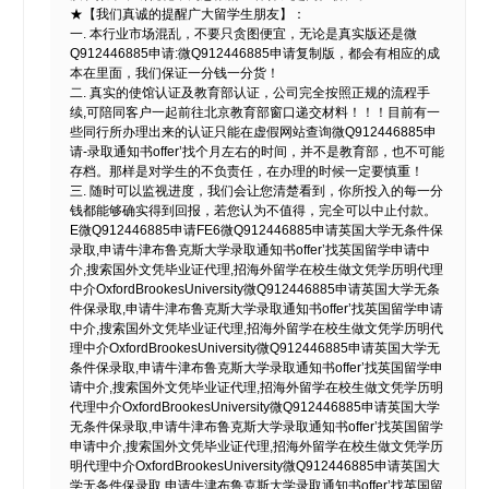
★【我们真诚的提醒广大留学生朋友】：
一. 本行业市场混乱，不要只贪图便宜，无论是真实版还是微
Q912446885申请:微Q912446885申请复制版，都会有相应的成
本在里面，我们保证一分钱一分货！
二. 真实的使馆认证及教育部认证，公司完全按照正规的流程手
续,可陪同客户一起前往北京教育部窗口递交材料！！！目前有一
些同行所办理出来的认证只能在虚假网站查询微Q912446885申
请-录取通知书offer’找个月左右的时间，并不是教育部，也不可能
存档。那样是对学生的不负责任，在办理的时候一定要慎重！
三. 随时可以监视进度，我们会让您清楚看到，你所投入的每一分
钱都能够确实得到回报，若您认为不值得，完全可以中止付款。
E微Q912446885申请FE6微Q912446885申请英国大学无条件保
录取,申请牛津布鲁克斯大学录取通知书offer’找英国留学申请中
介,搜索国外文凭毕业证代理,招海外留学在校生做文凭学历明代理
中介OxfordBrookesUniversity微Q912446885申请英国大学无条
件保录取,申请牛津布鲁克斯大学录取通知书offer’找英国留学申请
中介,搜索国外文凭毕业证代理,招海外留学在校生做文凭学历明代
理中介OxfordBrookesUniversity微Q912446885申请英国大学无
条件保录取,申请牛津布鲁克斯大学录取通知书offer’找英国留学申
请中介,搜索国外文凭毕业证代理,招海外留学在校生做文凭学历明
代理中介OxfordBrookesUniversity微Q912446885申请英国大学
无条件保录取,申请牛津布鲁克斯大学录取通知书offer’找英国留学
申请中介,搜索国外文凭毕业证代理,招海外留学在校生做文凭学历
明代理中介OxfordBrookesUniversity微Q912446885申请英国大
学无条件保录取,申请牛津布鲁克斯大学录取通知书offer’找英国留