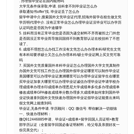
. 办理假毕业证在国内能用吗
大学无条件保录取,申请. 挂科拿不到毕业证怎么办
录取通知书offer’找. 毕业证丢了怎么办
留学申请中介,搜索国外文凭毕业证代理,招海外留学在校生做文凭
学历明代理中介. 没有正常毕业怎么办理毕业证没毕业可以办学历
认证吗您是否因为中途辍学
5. 挂科而没有正常毕业您是否因为递交材料不齐而被拒之门外您
是否因没正常毕业而导致回国得不到教育部认证在校挂科了不想
读了、
6. 成绩不理想怎么办找工作没有文凭怎么办办理本科/研究生文凭
有本科却要求硕士又怎么办办理本科/硕士毕业证网上买文凭可靠
吗
7. 买国外文凭质量国外本科毕业证怎么办理国外大学文凭真制作
办国外文凭可找工作怎么办理国外假毕业证哪里可以制作毕业证
美国哪里可以办理毕业证澳洲哪里可以办理毕业证留学生在哪里
买毕业证加拿大哪里可以办理毕业证诚信办理毕业证申请学校办
理成绩单办理水印成绩单办理悉尼大学成绩单多伦多办理成绩单
修改成绩单GPA修改成绩单分数办理多大成绩单如何拿到国外毕
业证快速拿到国外文凭快速办理国外毕业证假毕业证能查出来吗
假文凭网上能查到吗
毕业证,无条件申请. 学历顾问：QQ: 微信号: 帮你解决一切烦恼
一、快速办理材料：
微Q912446885申请、毕业证+成绩单+留学回国人员证明+教育
部学历认证（全套留学回国必备证明材料，给父母及亲朋好友一
份完美交代）；