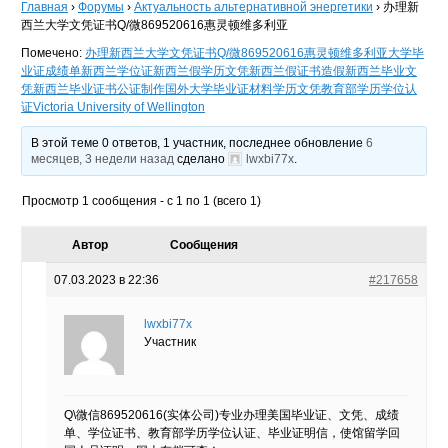
Главная
›
Форумы
›
Актуальность альтернативной энергетики
›
办理新
西兰大学文凭证书Q/微869520616惠灵顿维多利亚
Помечено:
办理新西兰大学文凭证书Q/微869520616惠灵顿维多利亚大学毕
业证成绩单新西兰学位证新西兰假学历文凭新西兰假证书造假新西兰毕业文
凭新西兰毕业证书公证制作国外大学毕业证材料学历文凭教育部学历学位认
证Victoria University of Wellington
В этой теме 0 ответов, 1 участник, последнее обновление
6
месяцев, 3 недели назад
сделано
lwxbi77x
.
Просмотр 1 сообщения - с 1 по 1 (всего 1)
Автор
Сообщения
07.03.2023 в 22:36
#217658
lwxbi77x
Участник
Q\微信869520616(实体公司)专业办理美国毕业证、文凭、成绩
单、学位证书、教育部学历学位认证、毕业证明信，使馆留学回