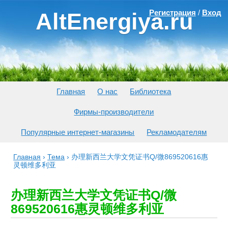
Регистрация
/
Вход
AltEnergiya.ru
Главная
О нас
Библиотека
Фирмы-производители
Популярные интернет-магазины
Рекламодателям
Главная
›
Тема
›
办理新西兰大学文凭证书Q/微869520616惠
灵顿维多利亚
办理新西兰大学文凭证书Q/微
869520616惠灵顿维多利亚