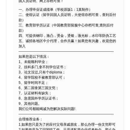
国人员证明、网上存档可查！
一、办理毕业证成绩单（学校原版1：1真制作）
二、使馆认证（留学回国人员证明，大使馆存档可查，查到后付
款）
三、教育部学历认证（中国教育部留服中心存档可查,查到后付
款）
四、可提供钢印，激凸，烫金，烫银，激光标，水印等防伪工艺
五、诚招各地区中介代理，合作共赢！如果您有兴趣，欢迎您的
加入
———————————————————————————-
如果您是以下情况：
1、未能顺利毕业；
2、挂科多门,拿不到学位证书；
3、论文没过,只有个diploma；
4、留学院校不被教育部认可；
5、留学时间不足；
6、第二国拿第三国文凭；
7、认证材料有缺失；
8、急需国外学历认证书；
9、其他问题。
我们公司都能竭诚为您解决实际问题!
———————————————————————————-
合理推荐业务：
1.如果您只是为了的应付父母亲戚朋友，那么办理一份文凭即可
2.如果您是为了回国找工作，只是进私营企业或者外企，那么办