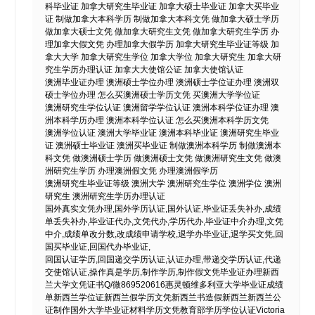
科毕业证 加拿大研究生毕业证 加拿大硕士毕业证 加拿大买毕业
证 制做加拿大本科学历 制做加拿大本科文凭 做加拿大硕士学历
做加拿大硕士文凭 做加拿大研究生文凭 做加拿大研究生学历 办
理加拿大假文凭 办理加拿大假学历 加拿大研究生毕业证等级 加
拿大大学 加拿大研究生学位 加拿大学位 加拿大研究生 加拿大研
究生学历办理认证 加拿大大使馆公证 加拿大使馆认证
澳洲毕业证办理 澳洲硕士学位办理 澳洲硕士学位证办理 澳洲双
硕士学位办理 怎么买澳洲硕士学历文凭 买澳洲大学学位证
澳洲研究生学位认证 澳洲留学学位认证 澳洲本科学位证办理 澳
洲本科学历办理 澳洲本科学位认证 怎么买澳洲本科学历文凭
澳洲学位认证 澳洲大学毕业证 澳洲本科毕业证 澳洲研究生毕业
证 澳洲硕士毕业证 澳洲买毕业证 制做澳洲本科学历 制做澳洲本
科文凭 做澳洲硕士学历 做澳洲硕士文凭 做澳洲研究生文凭 做澳
洲研究生学历 办理澳洲假文凭 办理澳洲假学历
澳洲研究生毕业证等级 澳洲大学 澳洲研究生学位 澳洲学位 澳洲
研究生 澳洲研究生学历办理认证
国外真实文凭办理,国外学历认证,国外认证,毕业证丢失补办,成绩
单丢失补办,毕业证代办,文凭代办,学历代办,毕业证中介办理,文凭
中介,成绩单改分数,改成绩申请学校,退学办毕业证,退学买文凭,回
国买毕业证,回国代办毕业证,
回国认证学历,回国递交学历认证,认证办理,带递交学历认证,代递
交使馆认证,操作真是学历,制作学历,制作假文凭毕业证办理新西
兰大学文凭证书Q/微869520616惠灵顿维多利亚大学毕业证成绩
单新西兰学位证新西兰假学历文凭新西兰书造假新西兰新西兰公
证制作国外大学毕业证材料学历文凭教育部学历学位认证Victoria