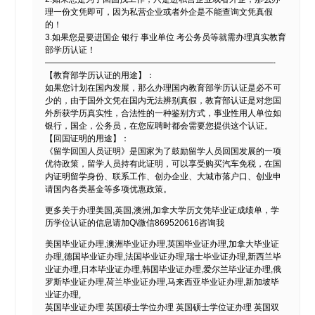
理一份文凭即可，因为私营企业或者外企是不能查询文凭真假
的！
3.如果您是要进国企 银行 事业单位 考公务员等就需办理真实教育
部学历认证！
———————————————————————————-
【教育部学历认证的用途】：
如果您计划在国内发展，那么办理国内教育部学历认证是必不可
少的，由于国外文凭在国内无法辨别真假，教育部认证是对您国
外所获学历真实性，合法性的一种鉴别方式，事业性用人单位如
银行，国企，公务员，在您应聘时都会需要您提供这个认证。
【回国证明的用途】：
《留学回国人员证明》是国家为了鼓励留学人员回国发展的一项
优待政策，留学人员持有此证明，可以享受购买汽车免税，在国
内证明留学身份、联系工作、创办企业、大城市落户口、创业申
请国内各类基金等多项优惠政策。
更多关于办理美国,英国,澳洲,加拿大学历文凭毕业证成绩单，学
历学位认证的信息请加Q\微信869520616咨询我
美国毕业证办理,澳洲毕业证办理,英国毕业证办理,加拿大毕业证
办理,德国毕业证办理,法国毕业证办理,瑞士毕业证办理,新西兰毕
业证办理,日本毕业证办理,韩国毕业证办理,爱尔兰毕业证办理,俄
罗斯毕业证办理,荷兰毕业证办理,马来西亚毕业证办理,新加坡毕
业证办理,
英国毕业证办理 英国硕士学位办理 英国硕士学位证办理 英国双