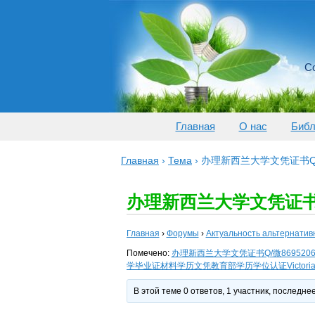
Со
Главная
О нас
Библ
Главная
›
Тема
›
办理新西兰大学文凭证书Q/
办理新西兰大学文凭证书Q
Главная
›
Форумы
›
Актуальность альтернатив
Помечено:
办理新西兰大学文凭证书Q/微8695
学毕业证材料学历文凭教育部学历学位认证Victoria Univer
В этой теме 0 ответов, 1 участник, последн