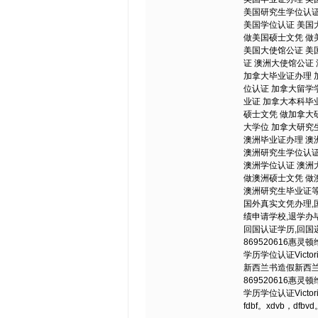
美国研究生学位认证
美国学位认证 美国
做美国硕士文凭 做
美国大使馆公证 美
证 澳洲大使馆公证
加拿大毕业证办理 
位认证 加拿大留学
业证 加拿大本科毕
硕士文凭 做加拿大
大学位 加拿大研究
澳洲毕业证办理 澳
澳洲研究生学位认证
澳洲学位认证 澳洲
做澳洲硕士文凭 做
澳洲研究生毕业证等
国外真实文凭办理,
绩申请学校,退学办
回国认证学历,回国
869520616
学历学位认证Victo
新西兰书造假新西兰新西
869520616
学历学位认证Victoria U
fdbf。xdvb，dfbvd。