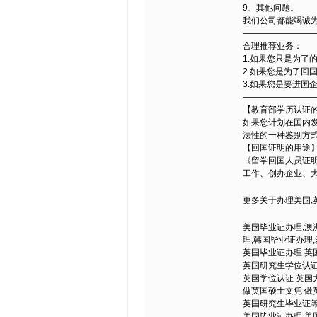
9、其他问题。
我们公司都能竭诚为
—————————
合理推荐业务：
1.如果您只是为了
2.如果您是为了
3.如果您是要进国
—————————
【教育部学历认证
如果您计划在国内
法性的一种鉴别方
【回国证明的用途
《留学回国人员证
工作、创办企业、
更多关于办理美国,英
美国毕业证办理,澳
理,韩国毕业证办理
英国毕业证办理 英
英国研究生学位认证
英国学位认证 英国
做英国硕士文凭 做
英国研究生毕业证等
美国毕业证办理 美