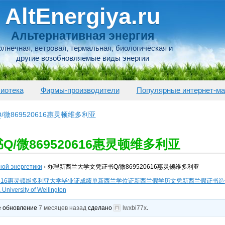
AltEnergiya.ru
Альтернативная энергия
лнечная, ветровая, термальная, биологическая и
другие возобновляемые виды энергии
иотека
Фирмы-производители
Популярные интернет-ма
微869520616惠灵顿维多利亚
/微869520616惠灵顿维多利亚
ной энергетики
›
办理新西兰大学文凭证书Q/微869520616惠灵顿维多利亚
20616惠灵顿维多利亚大学毕业证成绩单新西兰学位证新西兰假学历文凭新西兰假证
sity of Wellington
ее обновление
7 месяцев назад
сделано
lwxbi77x
.