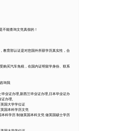
是不能查询文凭真假的！
，教育部认证是对您国外所获学历真实性，合
受购买汽车免税，在国内证明留学身份、联系
6咨询我
士毕业证办理,新西兰毕业证办理,日本毕业证办
业证办理,
买英国大学学位证
买英国本科学历文凭
国本科学历 制做英国本科文凭 做英国硕士学历
买美国大学学位证