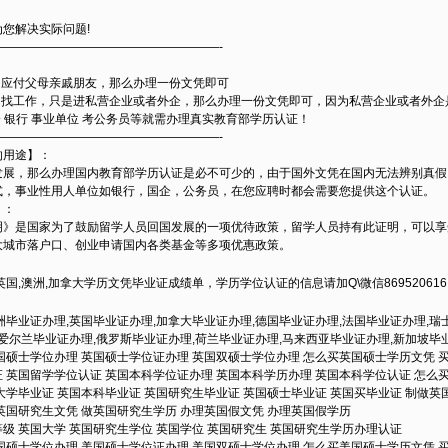
您解决实际问题!
——————————————————-
的应付父母亲戚朋友，那么办理一份文凭即可
回国找工作，只是进私营企业或者外企，那么办理一份文凭即可，因为私营企业或者外企
企 银行 事业单位 考公务员等就需办理真实教育部学历认证！
——————————————————-
的用途】：
发展，那么办理国内教育部学历认证是必不可少的，由于国外文凭在国内无法辨别真假
式，事业性用人单位如银行，国企，公务员，在您应聘时都会需要您提供这个认证。
】：
明》是国家为了鼓励留学人员回国发展的一项优待政策，留学人员持有此证明，可以享
大城市落户口、创业申请国内各类基金等多项优惠政策。
国,澳洲,加拿大学历文凭毕业证成绩单，学历学位认证的信息请加Q\微信86952061
洲毕业证办理,英国毕业证办理,加拿大毕业证办理,德国毕业证办理,法国毕业证办理,瑞
,爱尔兰毕业证办理,俄罗斯毕业证办理,荷兰毕业证办理,马来西亚毕业证办理,新加坡毕
国硕士学位办理 英国硕士学位证办理 英国双硕士学位办理 怎么买英国硕士学历文凭 
 英国留学学位认证 英国本科学位证办理 英国本科学历办理 英国本科学位认证 怎么
大学毕业证 英国本科毕业证 英国研究生毕业证 英国硕士毕业证 英国买毕业证 制做英
英国研究生文凭 做英国研究生学历 办理英国假文凭 办理英国假学历
级 英国大学 英国研究生学位 英国学位 英国研究生 英国研究生学历办理认证
国硕士学位办理 美国硕士学位证办理 美国双硕士学位办理 怎么买美国硕士学历文凭 