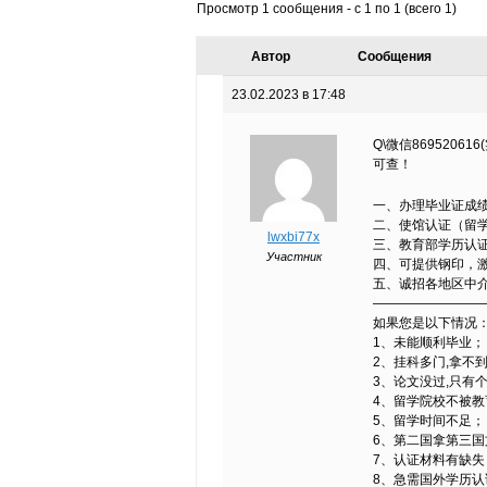
Просмотр 1 сообщения - с 1 по 1 (всего 1)
Автор
Сообщения
23.02.2023 в 17:48
Q\微信86952
可查！
一、办理毕业证成绩
二、使馆认证（留
lwxbi77x
三、教育部学历认证
Участник
四、可提供钢印，
五、诚招各地区中
—————————
如果您是以下情况
1、未能顺利毕业；
2、挂科多门,拿不
3、论文没过,只有个d
4、留学院校不被教
5、留学时间不足；
6、第二国拿第三国
7、认证材料有缺失
8、急需国外学历认