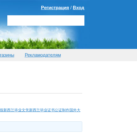
Регистрация
/
Вход
газины
Рекламодателям
书造假新西兰毕业文凭新西兰毕业证书公证制作国外大