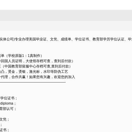
0616(实体公司)专业办理美国毕业证、文凭、成绩单、学位证书、教育部学历学位认证
单（学校原版1：1真制作）
学回国人员证明，大使馆存档可查，查到后付款）
（中国教育部留服中心存档可查,查到后付款）
激凸，烫金，烫银，激光标，水印等防伪工艺
介代理，合作共赢！如果您有兴趣，欢迎您的加入
——————————————————-
：
到学位证书；
iploma；
育部认可；
文凭；
；
证书；