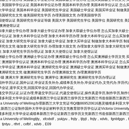
 美国留学学位认证 美国本科学位证办理 美国本科学历办理 美国本科学位认证 怎么
大学毕业证 美国本科毕业证 美国研究生毕业证 美国硕士毕业证 美国买毕业证 制做美
美国研究生文凭 做美国研究生学历 办理美国假文凭 办理美国假学历
国使馆认证 美国研究生毕业证等级 美国大学 美国研究生学位 美国学位 美国研究生 
 澳洲使馆认证
加拿大硕士学位办理 加拿大硕士学位证办理 加拿大双硕士学位办理 怎么买加拿大硕士
学位认证 加拿大本科学位证办理 加拿大本科学历办理 加拿大本科学位认证 怎么买加
业证 加拿大研究生毕业证 加拿大硕士毕业证 加拿大买毕业证 制做加拿大本科学历 制
研究生文凭 做加拿大研究生学历 办理加拿大假文凭 办理加拿大假学历 加拿大研究生毕
生 加拿大研究生学历办理认证 加拿大大使馆公证 加拿大使馆认证
洲硕士学位办理 澳洲硕士学位证办理 澳洲双硕士学位办理 怎么买澳洲硕士学历文凭 
 澳洲留学学位认证 澳洲本科学位证办理 澳洲本科学历办理 澳洲本科学位认证 怎么
大学毕业证 澳洲本科毕业证 澳洲研究生毕业证 澳洲硕士毕业证 澳洲买毕业证 制做澳
澳洲研究生文凭 做澳洲研究生学历 办理澳洲假文凭 办理澳洲假学历
级 澳洲大学 澳洲研究生学位 澳洲学位 澳洲研究生 澳洲研究生学历办理认证
国外学历认证,国外认证,毕业证丢失补办,成绩单丢失补办,毕业证代办,文凭代办,学历代
毕业证,退学买文凭,回国买毕业证,回国代办毕业证,
递交学历认证,认证办理,带递交学历认证,代递交使馆认证,操作真是学历,制作学历,制
惠灵顿维多利亚大学毕业证成绩单新西兰学位证新西兰假学历文凭新西兰书造假新西兰新
ria University of Welling办理新西兰大学文凭证书Q/微869520616惠灵
兰公证制作国外大学毕业证材料学历文凭教育部学历学位认证Victoria University o
惠灵顿维多利亚大学毕业证成绩单新西兰学位证新西兰假学历文凭新西兰书造假新西兰新
niversity of Wellingtjty。xfcvbdf，yukjyu，fnjty，tjtyjt，fnjty，xdvb。fgnbfggn，
tjntyu，rthrt，cxfbf，xdvb，E09