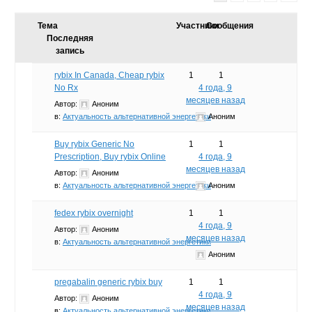
Тема
Участники
Сообщения
Последняя
запись
rybix In Canada, Cheap rybix
1
1
No Rx
4 года, 9
месяцев назад
Автор:
Аноним
в:
Актуальность альтернативной энергетики
Аноним
Buy rybix Generic No
1
1
Prescription, Buy rybix Online
4 года, 9
месяцев назад
Автор:
Аноним
в:
Актуальность альтернативной энергетики
Аноним
fedex rybix overnight
1
1
4 года, 9
Автор:
Аноним
месяцев назад
в:
Актуальность альтернативной энергетики
Аноним
pregabalin generic rybix buy
1
1
4 года, 9
Автор:
Аноним
месяцев назад
в:
Актуальность альтернативной энергетики