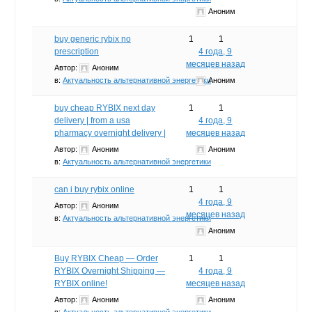
Аноним
buy generic rybix no
1
1
prescription
4 года, 9
месяцев назад
Автор:
Аноним
в:
Актуальность альтернативной энергетики
Аноним
buy cheap RYBIX next day
1
1
delivery | from a usa
4 года, 9
pharmacy overnight delivery |
месяцев назад
Автор:
Аноним
Аноним
в:
Актуальность альтернативной энергетики
can i buy rybix online
1
1
4 года, 9
Автор:
Аноним
месяцев назад
в:
Актуальность альтернативной энергетики
Аноним
Buy RYBIX Cheap — Order
1
1
RYBIX Overnight Shipping —
4 года, 9
RYBIX online!
месяцев назад
Автор:
Аноним
Аноним
в:
Актуальность альтернативной энергетики