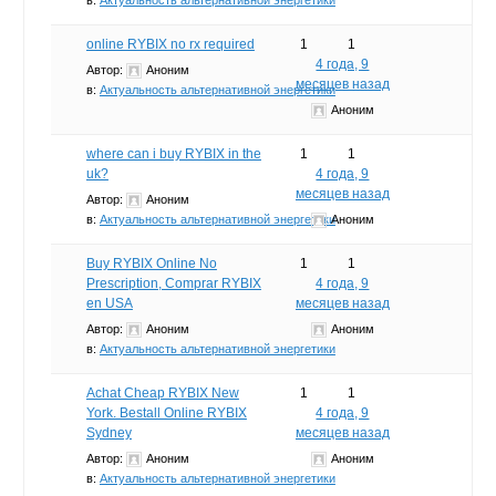
online RYBIX no rx required
1
1
4 года, 9
Автор:
Аноним
месяцев назад
в:
Актуальность альтернативной энергетики
Аноним
where can i buy RYBIX in the
1
1
uk?
4 года, 9
месяцев назад
Автор:
Аноним
в:
Актуальность альтернативной энергетики
Аноним
Buy RYBIX Online No
1
1
Prescription, Comprar RYBIX
4 года, 9
en USA
месяцев назад
Автор:
Аноним
Аноним
в:
Актуальность альтернативной энергетики
Achat Cheap RYBIX New
1
1
York. Bestall Online RYBIX
4 года, 9
Sydney
месяцев назад
Автор:
Аноним
Аноним
в:
Актуальность альтернативной энергетики