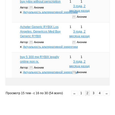
buy rybix without perscription
1
1
3 года, 2
Автор:
Аноним
месяца назад
в:
Актуальность альтернативной энергетики
Аноним
Acheter Generic RYBIX Los
1
1
Angeles. Genericos Med Buy
3 года, 2
Generic RYBIX
месяца назад
Автор:
Аноним
Аноним
в:
Актуальность альтернативной энергетики
buy 5 300 mg RYBIX legally
1
1
online non rx.
3 года, 2
месяца назад
Автор:
Аноним
в:
Актуальность альтернативной энергетики
Аноним
Просмотр 15 тем - с 16 по 30 (54 всего)
←
1
2
3
4
→