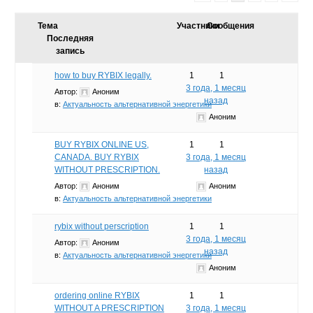
Тема
Участники
Сообщения
Последняя
запись
how to buy RYBIX legally.
1
1
3 года, 1 месяц
Автор:
Аноним
назад
в:
Актуальность альтернативной энергетики
Аноним
BUY RYBIX ONLINE US,
1
1
CANADA. BUY RYBIX
3 года, 1 месяц
WITHOUT PRESCRIPTION.
назад
Автор:
Аноним
Аноним
в:
Актуальность альтернативной энергетики
rybix without perscription
1
1
3 года, 1 месяц
Автор:
Аноним
назад
в:
Актуальность альтернативной энергетики
Аноним
ordering online RYBIX
1
1
WITHOUT A PRESCRIPTION
3 года, 1 месяц