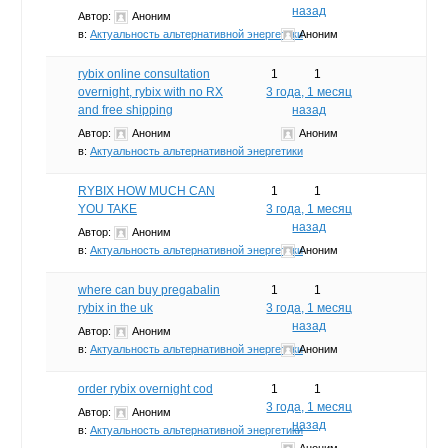
назад
Автор:
Аноним
в:
Актуальность альтернативной энергетики
Аноним
rybix online consultation
1
1
overnight, rybix with no RX
3 года, 1 месяц
and free shipping
назад
Автор:
Аноним
Аноним
в:
Актуальность альтернативной энергетики
RYBIX HOW MUCH CAN
1
1
YOU TAKE
3 года, 1 месяц
назад
Автор:
Аноним
в:
Актуальность альтернативной энергетики
Аноним
where can buy pregabalin
1
1
rybix in the uk
3 года, 1 месяц
назад
Автор:
Аноним
в:
Актуальность альтернативной энергетики
Аноним
order rybix overnight cod
1
1
3 года, 1 месяц
Автор:
Аноним
назад
в:
Актуальность альтернативной энергетики
Аноним