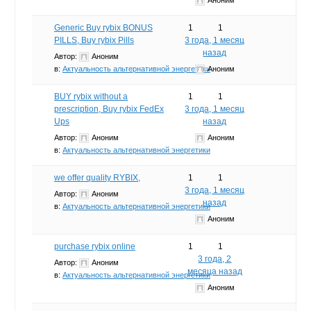
Generic Buy rybix BONUS
1
1
PILLS, Buy rybix Pills
3 года, 1 месяц
назад
Автор:
Аноним
в:
Актуальность альтернативной энергетики
Аноним
BUY rybix without a
1
1
prescription, Buy rybix FedEx
3 года, 1 месяц
Ups
назад
Автор:
Аноним
Аноним
в:
Актуальность альтернативной энергетики
we offer quality RYBIX,
1
1
3 года, 1 месяц
Автор:
Аноним
назад
в:
Актуальность альтернативной энергетики
Аноним
purchase rybix online
1
1
3 года, 2
Автор:
Аноним
месяца назад
в:
Актуальность альтернативной энергетики
Аноним