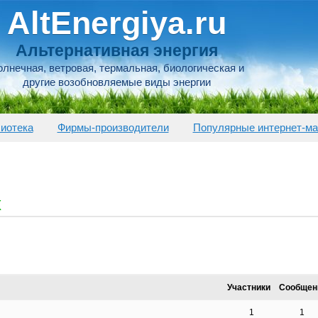
AltEnergiya.ru
Альтернативная энергия
лнечная, ветровая, термальная, биологическая и
другие возобновляемые виды энергии
иотека
Фирмы-производители
Популярные интернет-ма
x
Участники
Сообщен
1
1