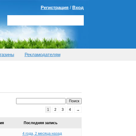
Регистрация
/
Вход
газины
Рекламодателям
1
2
3
4
→
ия
Последняя запись
4 года, 2 месяца назад