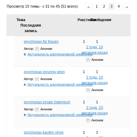
Просмотр 15 темы - с 31 по 45 (51 всего)
←
1
2
3
4
→
Тема
Участники
Сообщения
Последняя
запись
psychopax für frauen
1
1
2 года, 10
Автор:
Аноним
месяцев назад
в:
Актуальность альтернативной энергетики
Аноним
psychopax prozess wien
1
1
2 года, 10
Автор:
Аноним
месяцев назад
в:
Актуальность альтернативной энергетики
Аноним
psychopax ersatz österreich
1
1
2 года, 10
Автор:
Аноним
месяцев назад
в:
Актуальность альтернативной энергетики
Аноним
psychopax kaufen ohne
1
1