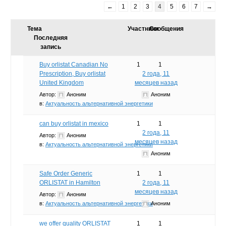
←
1
2
3
4
5
6
7
→
Тема
Участники
Сообщения
Последняя
запись
Buy orlistat Canadian No
1
1
Prescription, Buy orlistat
2 года, 11
United Kingdom
месяцев назад
Автор:
Аноним
Аноним
в:
Актуальность альтернативной энергетики
can buy orlistat in mexico
1
1
2 года, 11
Автор:
Аноним
месяцев назад
в:
Актуальность альтернативной энергетики
Аноним
Safe Order Generic
1
1
ORLISTAT in Hamilton
2 года, 11
месяцев назад
Автор:
Аноним
в:
Актуальность альтернативной энергетики
Аноним
we offer quality ORLISTAT
1
1