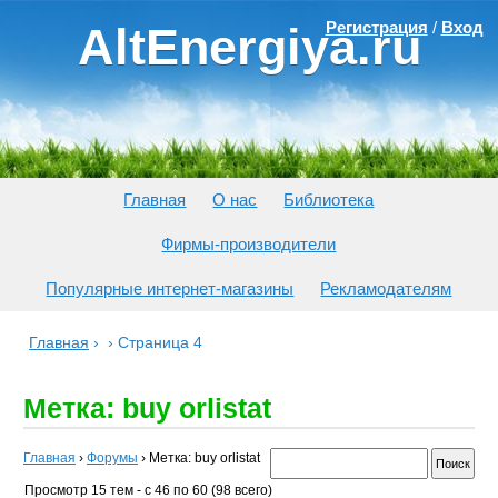
Регистрация
/
Вход
AltEnergiya.ru
Главная
О нас
Библиотека
Фирмы-производители
Популярные интернет-магазины
Рекламодателям
Главная
›
›
Страница 4
Метка: buy orlistat
Главная
›
Форумы
›
Метка: buy orlistat
Просмотр 15 тем - с 46 по 60 (98 всего)