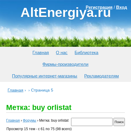
Регистрация
/
Вход
AltEnergiya.ru
Главная
О нас
Библиотека
Фирмы-производители
Популярные интернет-магазины
Рекламодателям
Главная
›
›
Страница 5
Метка: buy orlistat
Главная
›
Форумы
›
Метка: buy orlistat
Просмотр 15 тем - с 61 по 75 (98 всего)