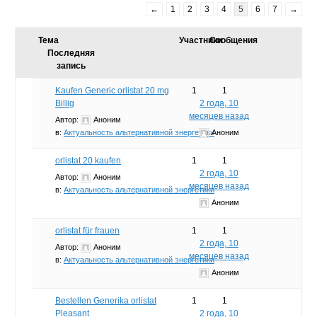
←
1
2
3
4
5
6
7
→
Тема
Участники
Сообщения
Последняя
запись
Kaufen Generic orlistat 20 mg
1
1
Billig
2 года, 10
месяцев назад
Автор:
Аноним
в:
Актуальность альтернативной энергетики
Аноним
orlistat 20 kaufen
1
1
2 года, 10
Автор:
Аноним
месяцев назад
в:
Актуальность альтернативной энергетики
Аноним
orlistat für frauen
1
1
2 года, 10
Автор:
Аноним
месяцев назад
в:
Актуальность альтернативной энергетики
Аноним
Bestellen Generika orlistat
1
1
Pleasant
2 года, 10