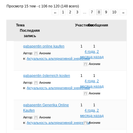
Просмотр 15 тем - с 106 по 120 (148 всего)
←
1
2
3
…
7
8
9
10
→
Тема
Участники
Сообщения
Последняя
запись
gabapentin online kaufen
1
1
4 года, 2
Автор:
Аноним
месяца назад
в:
Актуальность альтернативной энергетики
Аноним
gabapentin österreich kosten
1
1
4 года, 2
Автор:
Аноним
месяца назад
в:
Актуальность альтернативной энергетики
Аноним
gabapentin Generika Online
1
1
Kaufen
4 года, 2
месяца назад
Автор:
Аноним
в:
Актуальность альтернативной энергетики
Аноним