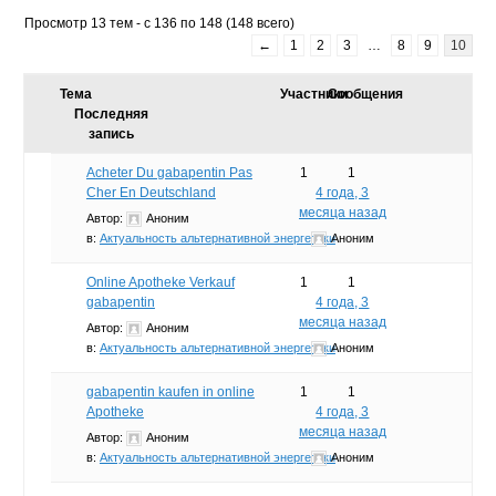
Просмотр 13 тем - с 136 по 148 (148 всего)
←
1
2
3
…
8
9
10
Тема
Участники
Сообщения
Последняя
запись
Acheter Du gabapentin Pas
1
1
Cher En Deutschland
4 года, 3
месяца назад
Автор:
Аноним
в:
Актуальность альтернативной энергетики
Аноним
Online Apotheke Verkauf
1
1
gabapentin
4 года, 3
месяца назад
Автор:
Аноним
в:
Актуальность альтернативной энергетики
Аноним
gabapentin kaufen in online
1
1
Apotheke
4 года, 3
месяца назад
Автор:
Аноним
в:
Актуальность альтернативной энергетики
Аноним