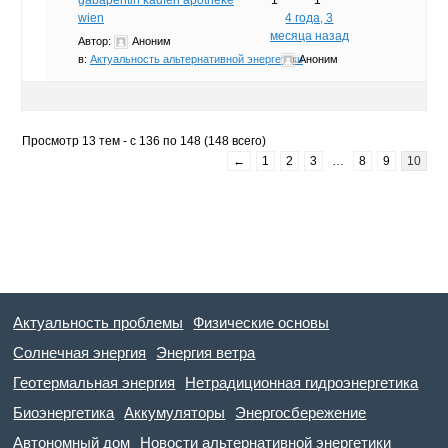
wien
4 года, 3
месяца назад
Автор:
Аноним
в:
Актуальность альтернативной энергетики
Аноним
Просмотр 13 тем - с 136 по 148 (148 всего)
←
1
2
3
…
8
9
10
Актуальность проблемы
Физические основы
Солнечная энергия
Энергия ветра
Геотермальная энергия
Нетрадиционная гидроэнергетика
Биоэнергетика
Аккумуляторы
Энергосбережение
Автономный дом
Новости альтернативной энергетики