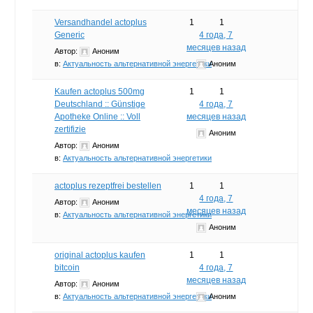
Versandhandel actoplus
1
1
Generic
4 года, 7
месяцев назад
Автор:
Аноним
в:
Актуальность альтернативной энергетики
Аноним
Kaufen actoplus 500mg
1
1
Deutschland :: Günstige
4 года, 7
Apotheke Online :: Voll
месяцев назад
zertifizie
Аноним
Автор:
Аноним
в:
Актуальность альтернативной энергетики
actoplus rezeptfrei bestellen
1
1
4 года, 7
Автор:
Аноним
месяцев назад
в:
Актуальность альтернативной энергетики
Аноним
original actoplus kaufen
1
1
bitcoin
4 года, 7
месяцев назад
Автор:
Аноним
в:
Актуальность альтернативной энергетики
Аноним