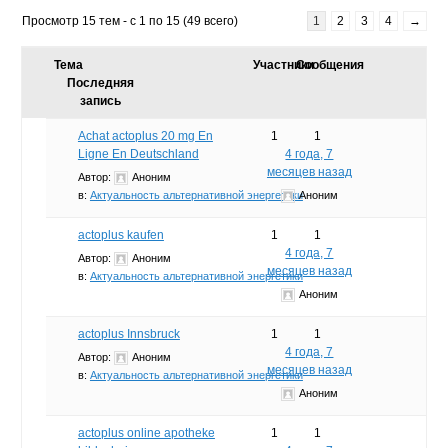
Просмотр 15 тем - с 1 по 15 (49 всего)
1
2
3
4
→
Тема
Участники
Сообщения
Последняя
запись
Achat actoplus 20 mg En
1
1
Ligne En Deutschland
4 года, 7
месяцев назад
Автор:
Аноним
в:
Актуальность альтернативной энергетики
Аноним
actoplus kaufen
1
1
4 года, 7
Автор:
Аноним
месяцев назад
в:
Актуальность альтернативной энергетики
Аноним
actoplus Innsbruck
1
1
4 года, 7
Автор:
Аноним
месяцев назад
в:
Актуальность альтернативной энергетики
Аноним
actoplus online apotheke
1
1