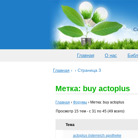
Со
Главная
О нас
Библ
Главная
›
›
Страница 3
Метка: buy actoplus
Главная
›
Форумы
›
Метка: buy actoplus
Просмотр 15 тем - с 31 по 45 (49 всего)
Тема
actoplus österreich apotheke