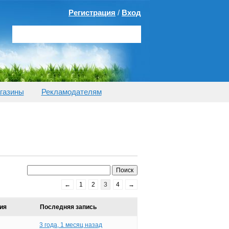
Регистрация
/
Вход
газины
Рекламодателям
←
1
2
3
4
→
ия
Последняя запись
3 года, 1 месяц назад