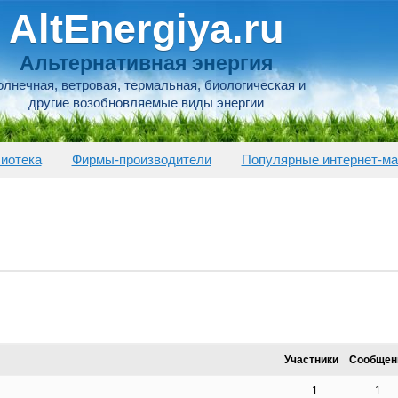
AltEnergiya.ru
Альтернативная энергия
лнечная, ветровая, термальная, биологическая и
другие возобновляемые виды энергии
иотека
Фирмы-производители
Популярные интернет-ма
Участники
Сообщен
1
1