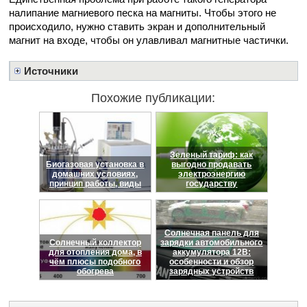
налипание магниевого песка на магниты. Чтобы этого не
происходило, нужно ставить экран и дополнительный
магнит на входе, чтобы он улавливал магнитные частички.
Источники
Похожие публикации:
Зеленый тариф: как
Биогазовая установка в
выгодно продавать
домашних условиях,
электроэнергию
принцип работы, виды
государству
Солнечная панель для
Солнечный коллектор
зарядки автомобильного
для отопления дома, в
аккумулятора 12В:
чём плюсы подобного
особенности и обзор
обогрева
зарядных устройств