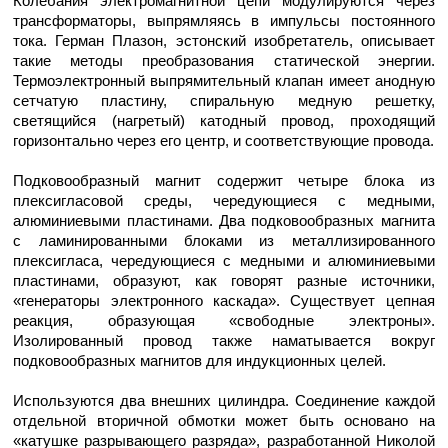
Колебания электромагнитной цепи модулируются через
трансформаторы, выпрямляясь в импульсы постоянного
тока. Герман Плазон, эстонский изобретатель, описывает
такие методы преобразования статической энергии.
Термоэлектронный выпрямительный клапан имеет анодную
сетчатую пластину, спиральную медную решетку,
светящийся (нагретый) катодный провод, проходящий
горизонтально через его центр, и соответствующие провода.
Подковообразный магнит содержит четыре блока из
плексигласовой среды, чередующиеся с медными,
алюминиевыми пластинами. Два подковообразных магнита
с ламинированными блоками из металлизированного
плексигласа, чередующиеся с медными и алюминиевыми
пластинами, образуют, как говорят разные источники,
«генераторы электронного каскада». Существует цепная
реакция, образующая «свободные электроны».
Изолированный провод также наматывается вокруг
подковообразных магнитов для индукционных целей.
Используются два внешних цилиндра. Соединение каждой
отдельной вторичной обмотки может быть основано на
«катушке разрывающего разряда», разработанной Николой