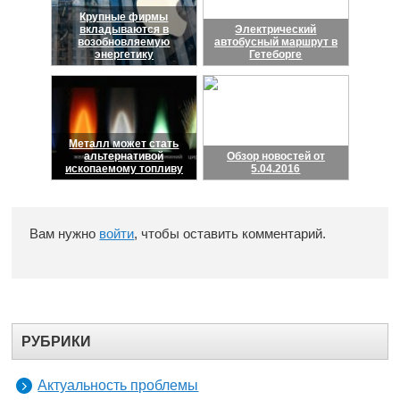
Крупные фирмы
вкладываются в
Электрический
возобновляемую
автобусный маршрут в
энергетику
Гетеборге
Металл может стать
альтернативой
Обзор новостей от
ископаемому топливу
5.04.2016
Вам нужно
войти
, чтобы оставить комментарий.
РУБРИКИ
Актуальность проблемы