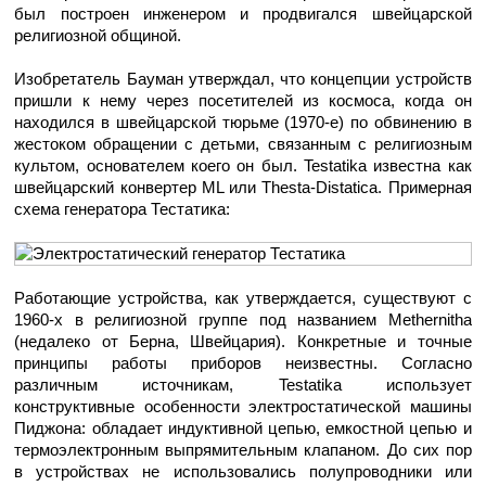
был построен инженером и продвигался швейцарской
религиозной общиной.
Изобретатель Бауман утверждал, что концепции устройств
пришли к нему через посетителей из космоса, когда он
находился в швейцарской тюрьме (1970-е) по обвинению в
жестоком обращении с детьми, связанным с религиозным
культом, основателем коего он был. Testatika известна как
швейцарский конвертер ML или Thesta-Distatica. Примерная
схема генератора Тестатика:
Работающие устройства, как утверждается, существуют с
1960-х в религиозной группе под названием Methernitha
(недалеко от Берна, Швейцария). Конкретные и точные
принципы работы приборов неизвестны. Согласно
различным источникам, Testatika использует
конструктивные особенности электростатической машины
Пиджона: обладает индуктивной цепью, емкостной цепью и
термоэлектронным выпрямительным клапаном. До сих пор
в устройствах не использовались полупроводники или