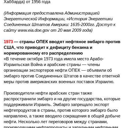
Хаббарда) от 1956 года
(Информация предоставлена Администрацией
Энергетической Информации, «История Энергетики
Соединенных Штатов Америки: 1635-2000гг. Доступ к
сайту www.eia.doe.gov от 20 мая 2009 года)
1973
— страны ОПЕК вводят нефтяное эмбарго против
США, что приводит к дефициту бензина и
нормированному его распределению
«В течение октября 1973 года имела место Арабо-
Израильская Война и арабские страны — члены
организации экспортеров нефти ОПЕК — объявили об
эмбарго против Соединенных Штатов в качестве ответной
меры против американских военных поставок Израилю.
Производители нефти арабских стран также
распространили эмбарго и на другие государства, которые
поддерживали Израиль. Эмбарго запрещало экспорт
нефтепродуктов в страны, против которого эмбарго было
направлено, а также вводило сокращения в общей добыче
нефти. Несколько лет переговоров между странами,
производящими нефтепродукты и западными нефтяными