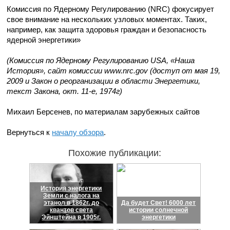
Комиссия по Ядерному Регулированию (NRC) фокусирует
свое внимание на нескольких узловых моментах. Таких,
например, как защита здоровья граждан и безопасность
ядерной энергетики»
(Комиссия по Ядерному Регулированию USA, «Наша
История», сайт комиссии www.nrc.gov (доступ от мая 19,
2009 и Закон о реорганизации в области Энергетики,
текст Закона, окт. 11-е, 1974г)
Михаил Берсенев, по материалам зарубежных сайтов
Вернуться к
началу обзора
.
Похожие публикации:
История энергетики
Земли с налога на
этанол в 1862г. до
Да будет Свет! 6000 лет
квантов света
истории солнечной
Эйнштейна в 1905г.
энергетики