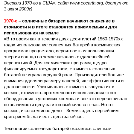
Энергии 1970-го в США», сайт www.eoearth.org, доступ от
3 июня 2009г)
1970-е
– солнечные батареи начинают снижение в
стоимости и в итоге становятся приемлемыми для
использования на земле
«В то время как в течении двух десятилетий 1960-1970хх
годах использование солнечных батарей в космических
программах процветало, вероятность использования
энергии солнца на земле казалась отдаленнейшей
перспективой. Для космических программ, щедро
финансируемых государством, стоимость солнечных
батарей не играла ведущей роли. Производители больше
внимания уделяли размеру панелей, их эффективности и
долговечности. Учитывалась стоимость запуска их в
космос, стоимость протяженного использования этого
оборудования в условиях космоса и все это перевешивало
по значимости цену за итоговый киловатт час. Но то –
космос, и совсем иное дело – Земля: здесь первейшим
критерием была и есть цена за кв\час.
Технологии солнечных батарей оказались слишком