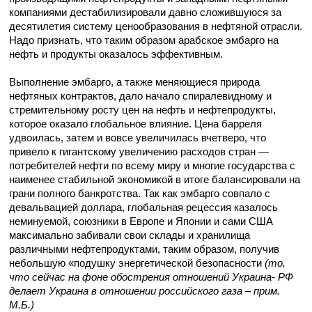
компаниями дестабилизировали давно сложившуюся за
десятилетия систему ценообразования в нефтяной отрасли.
Надо признать, что таким образом арабское эмбарго на
нефть и продукты оказалось эффективным.
Выполнение эмбарго, а также меняющиеся природа
нефтяных контрактов, дало начало спиралевидному и
стремительному росту цен на нефть и нефтепродукты,
которое оказало глобальное влияние. Цена барреля
удвоилась, затем и вовсе увеличилась вчетверо, что
привело к гигантскому увеличению расходов стран —
потребителей нефти по всему миру и многие государства с
наименее стабильной экономикой в итоге балансировали на
грани полного банкротства. Так как эмбарго совпало с
девальвацией доллара, глобальная рецессия казалось
неминуемой, союзники в Европе и Японии и сами США
максимально забивали свои склады и хранилища
различными нефтепродуктами, таким образом, получив
небольшую «подушку энергетической безопасности
(то,
что сейчас на фоне обострения отношений Украина- РФ
делает Украина в отношении российского газа – прим.
М.Б.)