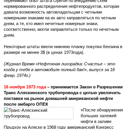
перенимают опыт штата Орегон по внедрению схем
нормированного распределения нефтепродуктов, которая
давала возможность автовладельцам с четными
номерными знаками на их авто заправляться по четным
дням, а те, кто имел нечетные номерные знаки,
соответственно, могли заправляться только по нечетным
дням.
Некоторые штаты ввели нижнюю планку покупки бензина в
размере не менее 3$ (в ценах 1973года).
(Журнал Время «Нефтяная лихорадка: Счастье – это
когда у тебя в автомобиле полный бак!», выпуск за 18
февр. 1974г.)
16 ноября 1973 года
– принимается Закон о Разрешении
Транс Аляскинского трубопровода с целью увеличить
поставки на рынок домашней американской нефти
после эмбарго ОПЕК
«После обнаружения
больших залежей
нефти в заливе
Прудхоу на Аляске в 1968 году американский Конгресс