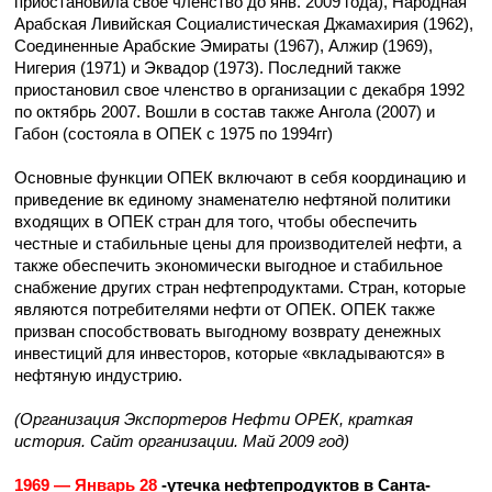
приостановила свое членство до янв. 2009 года), Народная
Арабская Ливийская Социалистическая Джамахирия (1962),
Соединенные Арабские Эмираты (1967), Алжир (1969),
Нигерия (1971) и Эквадор (1973). Последний также
приостановил свое членство в организации с декабря 1992
по октябрь 2007. Вошли в состав также Ангола (2007) и
Габон (состояла в ОПЕК с 1975 по 1994гг)
Основные функции ОПЕК включают в себя координацию и
приведение вк единому знаменателю нефтяной политики
входящих в ОПЕК стран для того, чтобы обеспечить
честные и стабильные цены для производителей нефти, а
также обеспечить экономически выгодное и стабильное
снабжение других стран нефтепродуктами. Стран, которые
являются потребителями нефти от ОПЕК. ОПЕК также
призван способствовать выгодному возврату денежных
инвестиций для инвесторов, которые «вкладываются» в
нефтяную индустрию.
(Организация Экспортеров Нефти ОРЕК, краткая
история. Сайт организации. Май 2009 год)
1969 — Январь 28
-утечка нефтепродуктов в Санта-