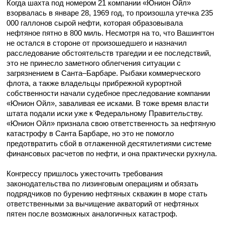
Когда шахта под номером 21 компании «Юнион Ойл»
взорвалась в январе 28, 1969 год, то произошла утечка 235
000 галлонов сырой нефти, которая образовывала
нефтяное пятно в 800 миль. Несмотря на то, что Вашингтон
не остался в стороне от произошедшего и назначил
расследование обстоятельств трагедии и ее последствий,
это не принесло заметного облегчения ситуации с
загрязнением в Санта–Барбаре. Рыбаки коммерческого
флота, а также владельцы прибрежной курортной
собственности начали судебное преследование компании
«Юнион Ойл», заваливая ее исками. В тоже время власти
штата подали иски уже к Федеральному Правительству.
«Юнион Ойл» признала свою ответственность за нефтяную
катастрофу в Санта Барбаре, но это не помогло
предотвратить сбой в отлаженной десятилетиями системе
финансовых расчетов по нефти, и она практически рухнула.
Конгрессу пришлось ужесточить требования
законодательства по лизинговым операциям и обязать
подрядчиков по бурению нефтяных скважин в море стать
ответственными за вычищение акваторий от нефтяных
пятен после возможных аналогичных катастроф.