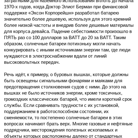
затратными для наземного использования вплоть до начала
1970-х годов, когда Доктор Элиот Берман при финансовой
поддержке «Эксон Корпорейшн» разработал батарею
значительно более дешевую, используя для этого кремний
более низкой частоты и внедрив более дешевые материалы
для корпуса девайса. Падение себестоимости произошло в
ПЯТЬ раз со 100 долларов за ВАТТ до 20 за ВАТТ. Таким
образом, солнечные батареи потихоньку могли начать
конкурировать с иными источниками энергии там, где люди
нуждаются в электроснабжении вдали от линий
высоковольтных передач.
Речь идёт, к примеру, о буровых вышках, которые должны
быть освещены сигнальными фонарями и маяками для
предотвращения столкновения судов с ними. До этого на
вышках не было источников энергии, кроме токсичных,
громоздких классических батарей, что имели короткий срок
службы. Если сравнивать трудности с их установкой,
поддержанием в работоспособном состоянии, их
сменяемости, то постепенно солнечные батареи в этих
вопросах начинают брать верх. Многие газовые и нефтяные
подрядчики, месторождения полезных ископаемых и
объекты которых расположены далеко от стандартных