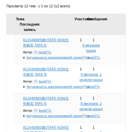
Просмотр 12 тем - с 1 по 12 (12 всего)
Тема
Участники
Сообщения
Последняя
запись
912446885微QTAFE NSW文
1
1
凭购买,TAFE N
6 месяцев
назад
Автор:
lwxbi77x
в:
Актуальность альтернативной энергетики
lwxbi77x
912446885微QTAFE NSW文
1
1
凭购买,TAFE N
6 месяцев, 1
неделя назад
Автор:
lwxbi77x
в:
Актуальность альтернативной энергетики
lwxbi77x
912446885微QTAFE NSW文
1
1
凭购买,TAFE N
6 месяцев, 2
недели назад
Автор:
lwxbi77x
в:
Актуальность альтернативной энергетики
lwxbi77x
912446885微QTAFE NSW文
1
1