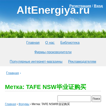
Регистрация
/
Вход
AltEnergiya.ru
Главная
О нас
Библиотека
Фирмы-производители
Популярные интернет-магазины
Рекламодателям
Главная
›
Метка: TAFE NSW毕业证购买
Главная
›
Форумы
›
Метка: TAFE NSW毕业证购买