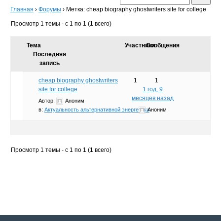
Главная
›
Форумы
›
Метка: cheap biography ghostwriters site for college
Просмотр 1 темы - с 1 по 1 (1 всего)
Тема
Участники
Сообщения
Последняя
запись
cheap biography ghostwriters
1
1
site for college
1 год, 9
месяцев назад
Автор:
Аноним
в:
Актуальность альтернативной энергетики
Аноним
Просмотр 1 темы - с 1 по 1 (1 всего)