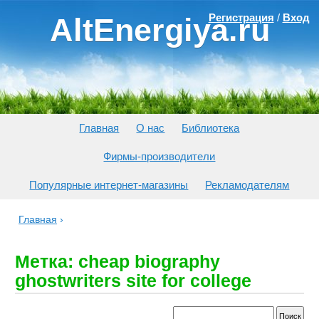
Регистрация
/
Вход
AltEnergiya.ru
Главная
О нас
Библиотека
Фирмы-производители
Популярные интернет-магазины
Рекламодателям
Главная
›
Метка: cheap biography
ghostwriters site for college