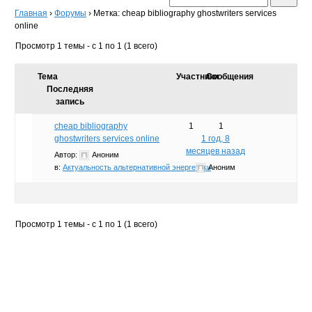
Главная
›
Форумы
›
Метка: cheap bibliography ghostwriters services
online
Просмотр 1 темы - с 1 по 1 (1 всего)
Тема
Участники
Сообщения
Последняя
запись
cheap bibliography
1
1
ghostwriters services online
1 год, 8
месяцев назад
Автор:
Аноним
в:
Актуальность альтернативной энергетики
Аноним
Просмотр 1 темы - с 1 по 1 (1 всего)