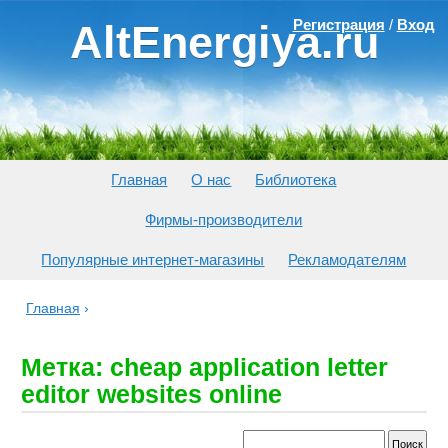
Регистрация
/
Вход
AltEnergiya.ru
Главная
О нас
Библиотека
Фирмы-производители
Популярные интернет-магазины
Рекламодателям
Главная
›
Метка: cheap application letter
editor websites online