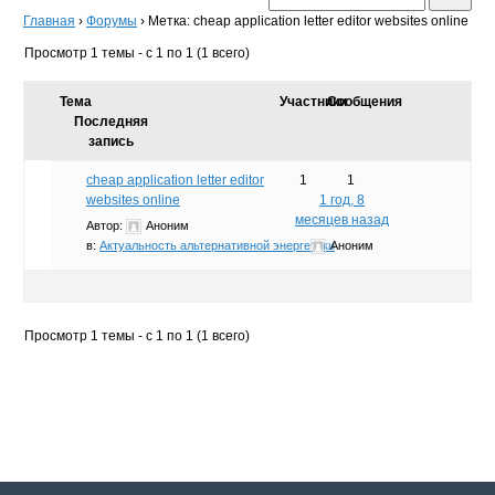
Главная
›
Форумы
›
Метка: cheap application letter editor websites online
Просмотр 1 темы - с 1 по 1 (1 всего)
Тема
Участники
Сообщения
Последняя
запись
cheap application letter editor
1
1
websites online
1 год, 8
месяцев назад
Автор:
Аноним
в:
Актуальность альтернативной энергетики
Аноним
Просмотр 1 темы - с 1 по 1 (1 всего)