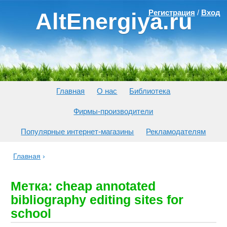
Регистрация
/
Вход
AltEnergiya.ru
Главная
О нас
Библиотека
Фирмы-производители
Популярные интернет-магазины
Рекламодателям
Главная
›
Метка: cheap annotated
bibliography editing sites for
school