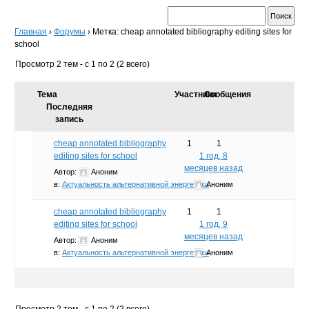
Главная
›
Форумы
›
Метка: cheap annotated bibliography editing sites for
school
Просмотр 2 тем - с 1 по 2 (2 всего)
Тема
Участники
Сообщения
Последняя
запись
cheap annotated bibliography
1
1
editing sites for school
1 год, 8
месяцев назад
Автор:
Аноним
в:
Актуальность альтернативной энергетики
Аноним
cheap annotated bibliography
1
1
editing sites for school
1 год, 9
месяцев назад
Автор:
Аноним
в:
Актуальность альтернативной энергетики
Аноним
Просмотр 2 тем - с 1 по 2 (2 всего)