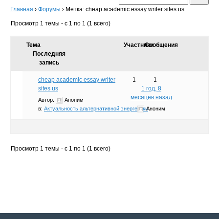
Главная
›
Форумы
›
Метка: cheap academic essay writer sites us
Просмотр 1 темы - с 1 по 1 (1 всего)
Тема
Участники
Сообщения
Последняя
запись
cheap academic essay writer
1
1
sites us
1 год, 8
месяцев назад
Автор:
Аноним
в:
Актуальность альтернативной энергетики
Аноним
Просмотр 1 темы - с 1 по 1 (1 всего)