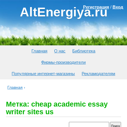
Регистрация
/
Вход
AltEnergiya.ru
Главная
О нас
Библиотека
Фирмы-производители
Популярные интернет-магазины
Рекламодателям
Главная
›
Метка: cheap academic essay
writer sites us