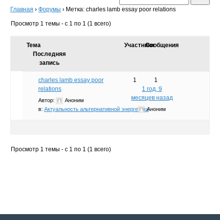
Главная
›
Форумы
›
Метка: charles lamb essay poor relations
Просмотр 1 темы - с 1 по 1 (1 всего)
Тема
Участники
Сообщения
Последняя
запись
charles lamb essay poor
1
1
relations
1 год, 9
месяцев назад
Автор:
Аноним
в:
Актуальность альтернативной энергетики
Аноним
Просмотр 1 темы - с 1 по 1 (1 всего)