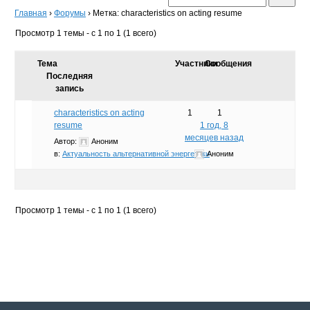
Главная
›
Форумы
›
Метка: characteristics on acting resume
Просмотр 1 темы - с 1 по 1 (1 всего)
Тема
Участники
Сообщения
Последняя
запись
characteristics on acting
1
1
resume
1 год, 8
месяцев назад
Автор:
Аноним
в:
Актуальность альтернативной энергетики
Аноним
Просмотр 1 темы - с 1 по 1 (1 всего)