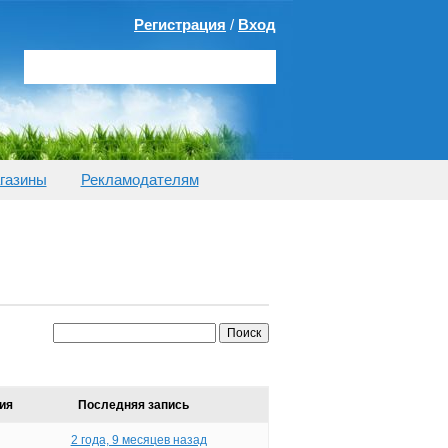
Регистрация
/
Вход
газины
Рекламодателям
ия
Последняя запись
2 года, 9 месяцев назад