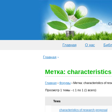
Со
Главная
О нас
Библ
Главная
›
Метка: characteristics
Главная
›
Форумы
›
Метка: characteristics of re
Просмотр 1 темы - с 1 по 1 (1 всего)
Тема
characteristics of research proposal