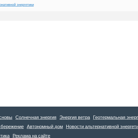
рнативной энергетики
сновы
Солнечная энергия
Энергия ветра
Геотермальная энер
сбережение
Автономный дом
Новости альтернативной энергет
етика
Реклама на сайте