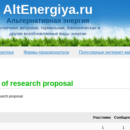
AltEnergiya.ru
Альтернативная энергия
лнечная, ветровая, термальная, биологическая и
другие возобновляемые виды энергии
иотека
Фирмы-производители
Популярные интернет-ма
 of research proposal
search proposal
Участники
Сообщен
1
1