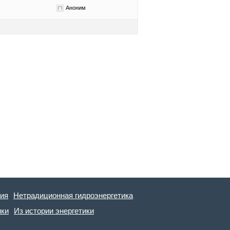
Аноним
гия
Нетрадиционная гидроэнергетика
ики
Из истории энергетики