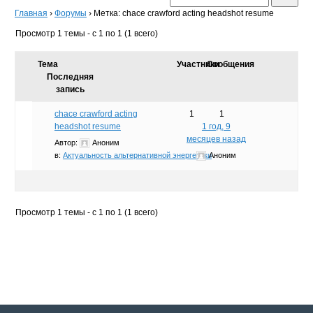
Главная
›
Форумы
›
Метка: chace crawford acting headshot resume
Просмотр 1 темы - с 1 по 1 (1 всего)
Тема
Участники
Сообщения
Последняя
запись
chace crawford acting
1
1
headshot resume
1 год, 9
месяцев назад
Автор:
Аноним
в:
Актуальность альтернативной энергетики
Аноним
Просмотр 1 темы - с 1 по 1 (1 всего)