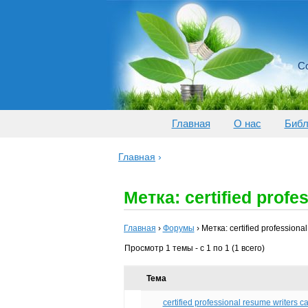
Со
Главная
О нас
Библ
Главная
›
Метка: certified profe
Главная
›
Форумы
›
Метка: certified professiona
Просмотр 1 темы - с 1 по 1 (1 всего)
Тема
certified professional resume writers c