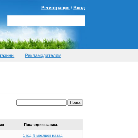
Регистрация
/
Вход
газины
Рекламодателям
ия
Последняя запись
1 год, 9 месяцев назад