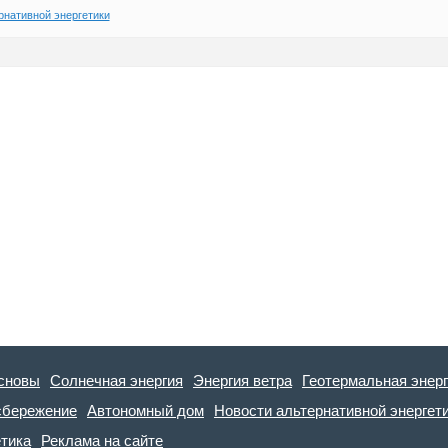
рнативной энергетики
сновы
Солнечная энергия
Энергия ветра
Геотермальная энер
сбережение
Автономный дом
Новости альтернативной энергет
етика
Реклама на сайте