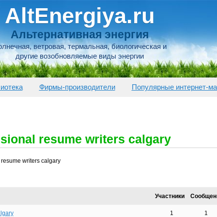
AltEnergiya.ru
Альтернативная энергия
лнечная, ветровая, термальная, биологическая и
другие возобновляемые виды энергии
иотека
Фирмы-производители
Популярные интернет-ма
ssional resume writers calgary
l resume writers calgary
Участники
Сообщен
algary
1
1