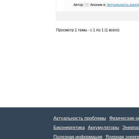
Автор:
Аноним
в:
Актуальность альте
Просмотр 1 темы - с 1 по 1 (1 всего)
Актуальность проблемы
Физические о
Биоэнергетика
Аккумуляторы
Энерго
Полезная информация
Ядерная энерг