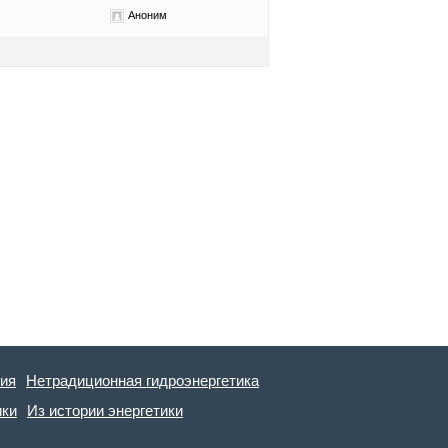
Аноним
гия
Нетрадиционная гидроэнергетика
ики
Из истории энергетики