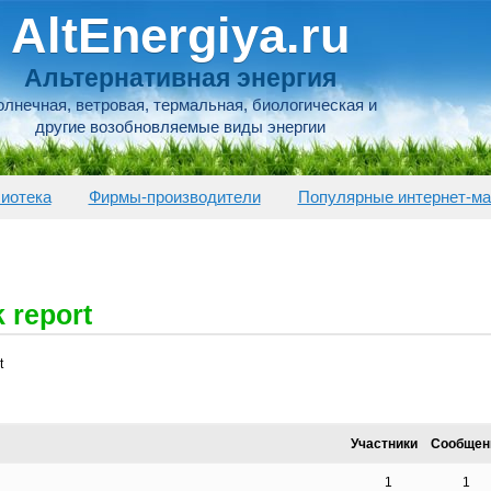
AltEnergiya.ru
Альтернативная энергия
лнечная, ветровая, термальная, биологическая и
другие возобновляемые виды энергии
иотека
Фирмы-производители
Популярные интернет-ма
k report
t
Участники
Сообщен
1
1