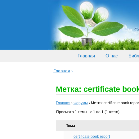
Со
Главная
О нас
Библ
Главная
›
Метка: certificate boo
Главная
›
Форумы
›
Метка: certificate book repor
Просмотр 1 темы - с 1 по 1 (1 всего)
Тема
certificate book report