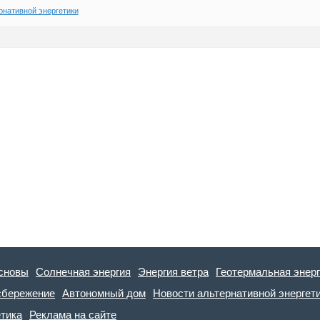
рнативной энергетики
сновы
Солнечная энергия
Энергия ветра
Геотермальная энер
сбережение
Автономный дом
Новости альтернативной энергет
етика
Реклама на сайте