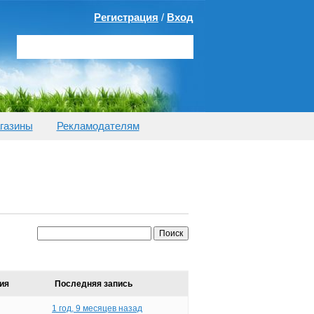
Регистрация
/
Вход
газины
Рекламодателям
ия
Последняя запись
1 год, 9 месяцев назад