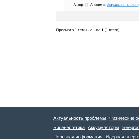
Автор:
Аноним
в:
Актуальность альте
Просмотр 1 темы - с 1 по 1 (1 всего)
Актуальность проблемы
Физические о
Биоэнергетика
Аккумуляторы
Энерго
Полезная информация
Ядерная энерг