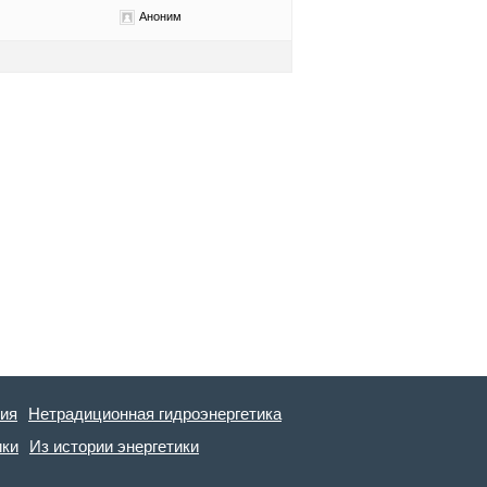
Аноним
гия
Нетрадиционная гидроэнергетика
ики
Из истории энергетики