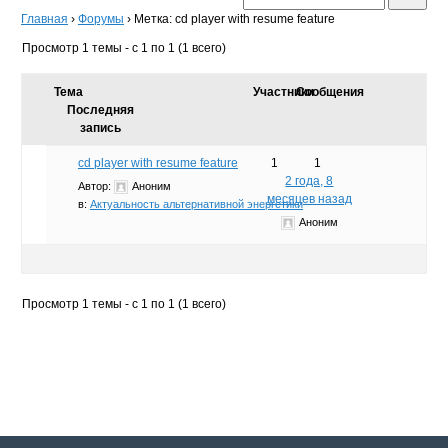
Главная
›
Форумы
›
Метка: cd player with resume feature
Просмотр 1 темы - с 1 по 1 (1 всего)
Тема
Участники
Сообщения
Последняя
запись
cd player with resume feature
1
1
2 года, 8
Автор:
Аноним
месяцев назад
в:
Актуальность альтернативной энергетики
Аноним
Просмотр 1 темы - с 1 по 1 (1 всего)