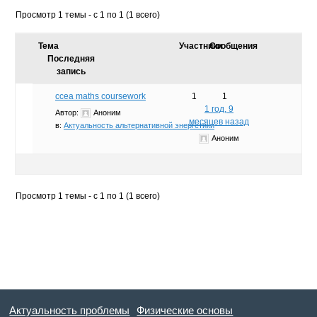
Просмотр 1 темы - с 1 по 1 (1 всего)
Тема
Участники
Сообщения
Последняя
запись
ccea maths coursework
1
1
1 год, 9
Автор:
Аноним
месяцев назад
в:
Актуальность альтернативной энергетики
Аноним
Просмотр 1 темы - с 1 по 1 (1 всего)
Актуальность проблемы
Физические основы