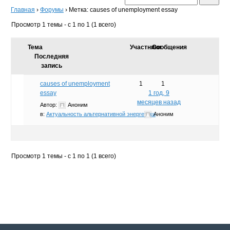
Главная
›
Форумы
›
Метка: causes of unemployment essay
Просмотр 1 темы - с 1 по 1 (1 всего)
Тема
Участники
Сообщения
Последняя
запись
causes of unemployment
1
1
essay
1 год, 9
месяцев назад
Автор:
Аноним
в:
Актуальность альтернативной энергетики
Аноним
Просмотр 1 темы - с 1 по 1 (1 всего)